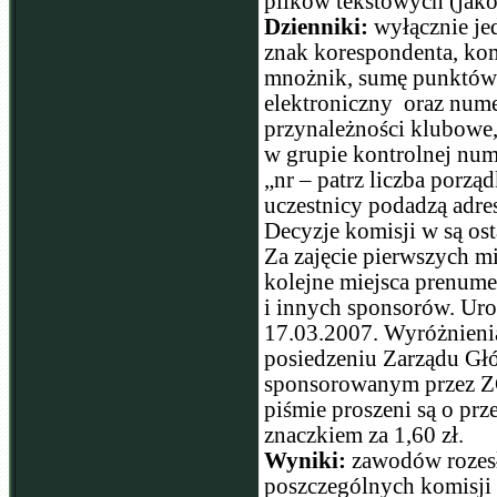
plików tekstowych (jako
Dzienniki:
wyłącznie je
znak korespondenta, kom
mnożnik, sumę punktów o
elektroniczny oraz num
przynależności klubowe,
w grupie kontrolnej num
„nr – patrz liczba porz
uczestnicy podadzą adre
Decyzje komisji w są ost
Za zajęcie pierwszych 
kolejne miejsca prenum
i innych sponsorów. Uro
17.03.2007. Wyróżnieni
posiedzeniu Zarządu Gł
sponsorowanym przez Z
piśmie proszeni są o prz
znaczkiem za 1,60 zł.
Wyniki:
zawodów rozesł
poszczególnych komisji 