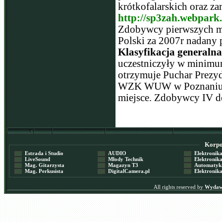
krótkofalarskich oraz za
http://sp3zah.webpark.
Zdobywcy pierwszych mi
Polski za 2007r nadany
Klasyfikacja generalna
uczestniczyły w minimu
otrzymuje Puchar Prezyd
WZK WUW w Poznaniu. W
miejsce. Zdobywcy IV d
Korpor
Estrada i Studio
AUDIO
Elektronika 
LiveSound
Młody Technik
Elektronika 
Mag. Gitarzysta
Magazyn T3
Automatyka
Mag. Perkusista
DigitalCamera.pl
Elektronika
All rights reserved by
Wydawn