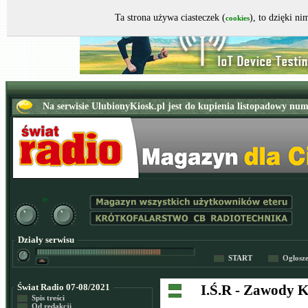
Ta strona używa ciasteczek (
), to dzięki n
cookies
Działy serwisu
START
Ogłosz
Świat Radio 07-08/2021
I.Ś.R - Zawody
Spis treści
Od redakcji