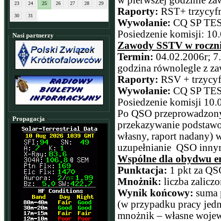
w pierwszej godzinie z
23
24
25
26
27
28
29
Raporty:
RST+ trzycyfr
30
31
Wywołanie:
CQ SP TES
Posiedzenie komisji: 10
Nasi partnerzy
Zawody SSTV w roczni
Termin:
04.02.2006r; 7
godzina równolegle z 
Raporty:
RSV + trzycyf
Wywołanie:
CQ SP TES
Posiedzenie komisji 10.
Po QSO przeprowadzon
Propagacja
przekazywanie podstawo
własny, raport nadany) w
uzupełnianie QSO innym
Wspólne dla obydwu em
Punktacja:
1 pkt za QS
Mnożnik:
liczba zalic
Wynik końcowy:
suma 
(w przypadku pracy jedne
mnożnik – własne woje