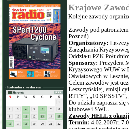
Krajowe Zawod
Kolejne zawody organiz
Zawody pod patronatem 
Poznań).
Organizatorzy:
Leszczy
Zarządzania Kryzysoweg
Oddziału PZK Południow
Sponsorzy:
Prezydent M
Kryzysowego WUW w Poz
Oświatowych w Leszni
Celem zawodów jest uczc
Kalendarz wydarzeń
Leszczyńskiej, emisji 
Sierpień
RTTY”, „10 SP SSTV”, 
N
P
W
Ś
C
P
S
Do udziału zaprasza się 
1
klubowe i SWL.
2
3
4
5
6
7
8
Zawody HELL z okazji
9
10
11
12
13
14
15
Termin:
4.02.2007r; 7.
16
17
18
19
20
21
22