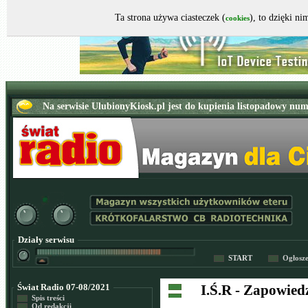
Ta strona używa ciasteczek (
), to dzięki n
cookies
Działy serwisu
START
Ogłosz
Świat Radio 07-08/2021
I.Ś.R - Zapowied
Spis treści
Od redakcji