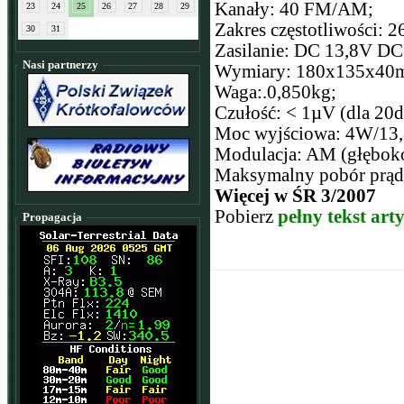
Kanały: 40 FM/AM;
23
24
25
26
27
28
29
Zakres częstotliwości:
30
31
Zasilanie: DC 13,8V DC
Nasi partnerzy
Wymiary: 180x135x40
Waga:.0,850kg;
Czułość: < 1µV (dla 2
Moc wyjściowa: 4W/13
Modulacja: AM (głęboko
Maksymalny pobór prądu
Więcej w ŚR 3/2007
Pobierz
pełny tekst art
Propagacja