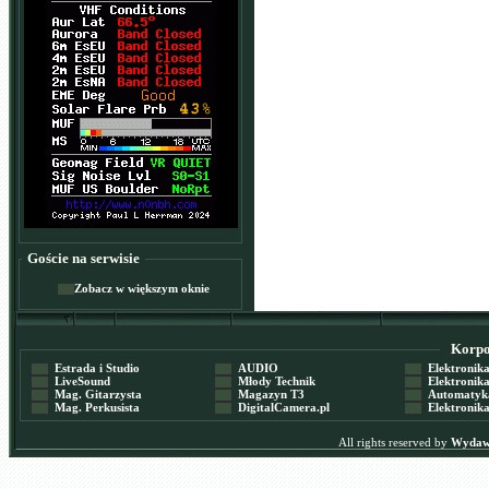
Goście na serwisie
Zobacz w większym oknie
Korpor
Estrada i Studio
AUDIO
Elektronika 
LiveSound
Młody Technik
Elektronika 
Mag. Gitarzysta
Magazyn T3
Automatyka
Mag. Perkusista
DigitalCamera.pl
Elektronika
All rights reserved by
Wydawn