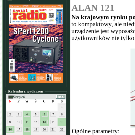
ALAN 121
Na krajowym rynku poj
to kompaktowy, ale nie
urządzenie jest wyposaż
użytkowników nie tylko n
Kalendarz wydarzeń
Sierpień
N
P
W
Ś
C
P
S
1
2
3
4
5
6
7
8
9
10
11
12
13
14
15
16
17
18
19
20
21
22
Ogólne parametry: