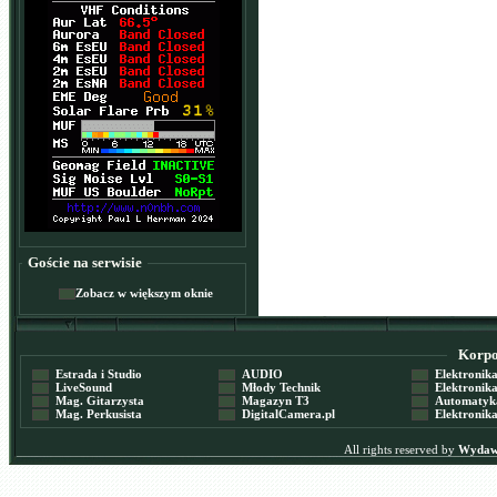
Goście na serwisie
Zobacz w większym oknie
Korpor
Estrada i Studio
AUDIO
Elektronika 
LiveSound
Młody Technik
Elektronika 
Mag. Gitarzysta
Magazyn T3
Automatyka
Mag. Perkusista
DigitalCamera.pl
Elektronika
All rights reserved by
Wydawn