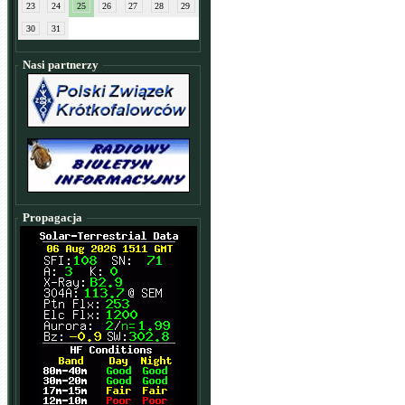
23
24
25
26
27
28
29
30
31
Nasi partnerzy
Propagacja