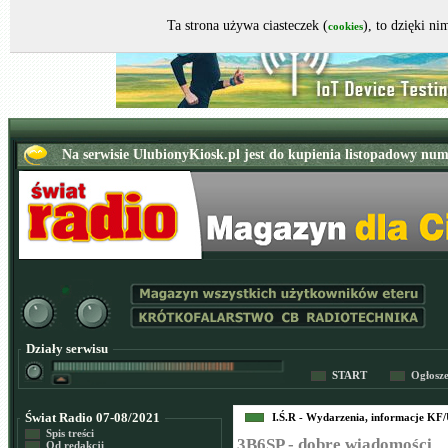
Ta strona używa ciasteczek (
), to dzięki n
cookies
Działy serwisu
START
Ogłosz
Świat Radio 07-08/2021
I.Ś.R - Wydarzenia, informacje K
Spis treści
3B6SP - dobre wiadomości
Od redakcji