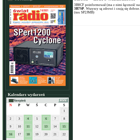
3B8CF poinformował (ma z nimi łączność na
3B7SP
. Wszyscy są zdrowi i czują się dobrze.
(tnx SP2JMB)
Kalendarz wydarzeń
Sierpień
N
P
W
Ś
C
P
S
1
2
3
4
5
6
7
8
9
10
11
12
13
14
15
16
17
18
19
20
21
22