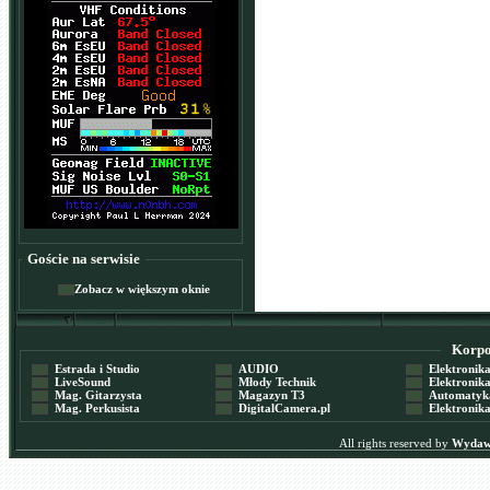
Goście na serwisie
Zobacz w większym oknie
Korpor
Estrada i Studio
AUDIO
Elektronika 
LiveSound
Młody Technik
Elektronika 
Mag. Gitarzysta
Magazyn T3
Automatyka
Mag. Perkusista
DigitalCamera.pl
Elektronika
All rights reserved by
Wydawn