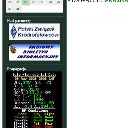
• DXWATCH:
www.dxw
23
24
25
26
27
28
29
30
31
Nasi partnerzy
Propagacja