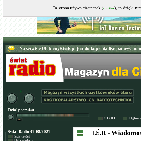
Ta strona używa ciasteczek (
), to dzięki n
cookies
Działy serwisu
START
Ogłosz
Świat Radio 07-08/2021
I.Ś.R - Wiadomo
Spis treści
Od redakcji