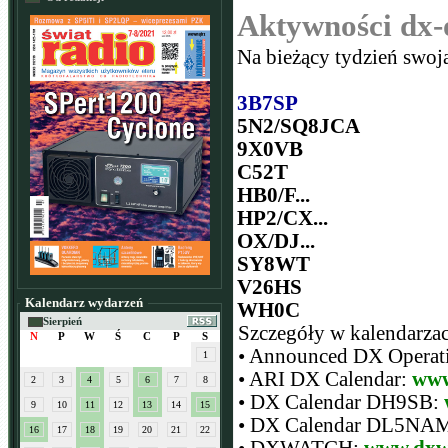
Aktywności dx-
Na bieżący tydzień swoj
3B7SP
5N2/SQ8JCA
9X0VB
C52T
HB0/F...
HP2/CX...
OX/DJ...
SY8WT
V26HS
Kalendarz wydarzeń
WH0C
Sierpień
Szczegóły w kalendarza
N
P
W
Ś
C
P
S
• Announced DX Opera
1
• ARI DX Calendar:
www
2
3
4
5
6
7
8
• DX Calendar DH9SB:
9
10
11
12
13
14
15
• DX Calendar DL5NA
16
17
18
19
20
21
22