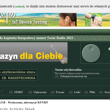
iasteczek (
), to dzięki nim możesz dostosować nasz serwis do własnych 
cookies
Status użytkownika
Nie jesteś
zalogowany/zarejestrowany
Zaloguj/zarejestruj się
START
Ogłoszenia
Forum
Linki
Pliki
Arty
I.Ś.R - Wydarzenia, informacje KF/UKF
rctic Activity Week