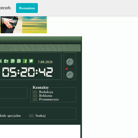
potrzeb.
Rozumiem
7.08.2026
Kontakty
Redakcja
Reklama
Prenumerata
kuły specjalne
Szukaj