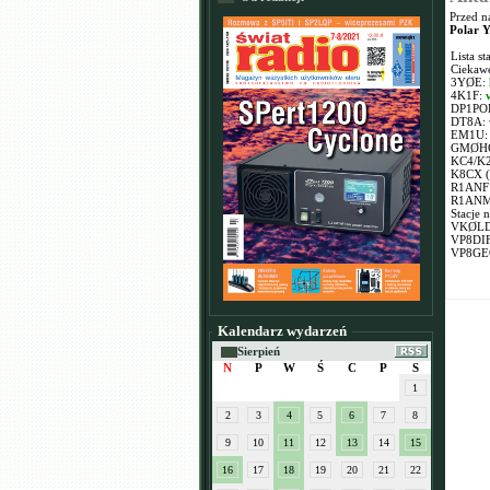
Przed n
Polar 
Lista s
Ciekawe
3YØE:
4K1F:
DP1PO
DT8A:
EM1U
GMØH
KC4/K
K8CX (
R1ANF
R1AN
Stacje 
VKØL
VP8DI
VP8GE
Kalendarz wydarzeń
Sierpień
N
P
W
Ś
C
P
S
1
2
3
4
5
6
7
8
9
10
11
12
13
14
15
16
17
18
19
20
21
22