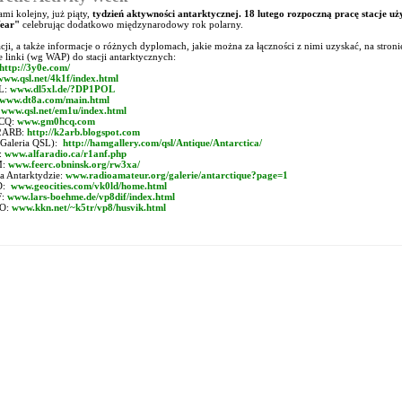
ami kolejny, już piąty,
tydzień aktywności antarktycznej. 18 lutego rozpoczną pracę stacje uż
Year"
celebrując dodatkowo międzynarodowy rok polarny.
tacji, a także informacje o różnych dyplomach, jakie można za łączności z nimi uzyskać, na stron
 linki (wg WAP) do stacji antarktycznych:
http://3y0e.com/
www.qsl.net/4k1f/index.html
L:
www.dl5xl.de/?DP1POL
www.dt8a.com/main.html
:
www.qsl.net/em1u/index.html
CQ:
www.gm0hcq.com
2ARB:
http://k2arb.blogspot.com
Galeria QSL):
http://hamgallery.com/qsl/Antique/Antarctica/
:
www.alfaradio.ca/r1anf.php
M:
www.feerc.obninsk.org/rw3xa/
na Antarktydzie:
www.radioamateur.org/galerie/antarctique?page=1
D:
www.geocities.com/vk0ld/home.html
F:
www.lars-boehme.de/vp8dif/index.html
O:
www.kkn.net/~k5tr/vp8/husvik.html