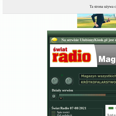
Ta strona używa c
Działy serwisu
Świat Radio 07-08/2021
Spis treści
Anta
Od redakcji