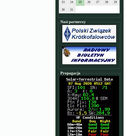
23
24
25
26
27
28
29
30
31
Nasi partnerzy
Propagacja