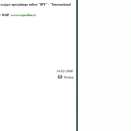
ywające specjalnego sufixu "IPY" - "International
ie
WAP
:
www.waponline.it
.
14-02-2008
Drukuj