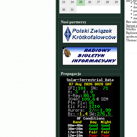
23
24
25
26
27
28
29
* Twoja
* data 
30
31
* pasm
* częs
* stacj
Nasi partnerzy
Bez tak
Server 
Wielka 
Będziem
społec
Tłumac
Propagacja