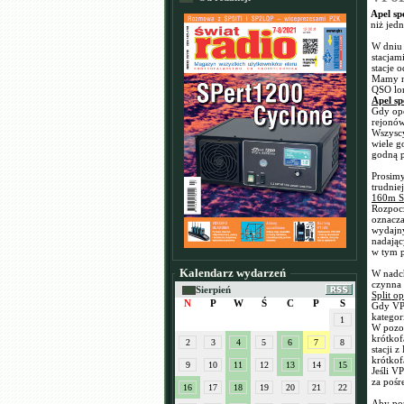
Apel sp
niż jed
W dniu 
stacjam
stacje 
Mamy na
QSO lon
Apel sp
Gdy ope
rejonów
Wszyscy
wiele g
godną p
Prosimy
trudnie
160m S
Rozpocz
oznacza
wydajny
nadając
w tym p
Kalendarz wydarzeń
W nadc
czynna 
Sierpień
Split o
N
P
W
Ś
C
P
S
Gdy VP6
kategor
1
W pozos
krótkof
2
3
4
5
6
7
8
stacji 
krótko
9
10
11
12
13
14
15
Jeśli V
za pośr
16
17
18
19
20
21
22
Aby pop