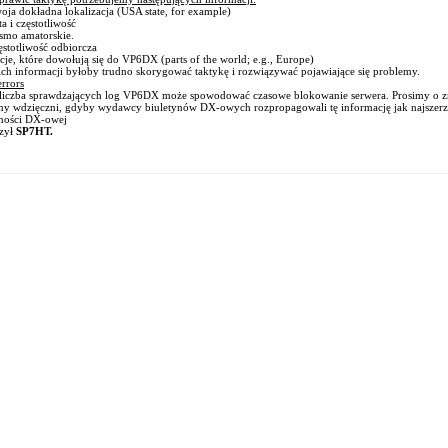
 dokładna lokalizacja (USA state, for example)
i częstotliwość
o amatorskie.
totliwość odbiorcza
e, które dowołują się do VP6DX (parts of the world; e.g., Europe)
ich informacji byłoby trudno skorygować taktykę i rozwiązywać pojawiające się problemy.
errors
liczba sprawdzających log VP6DX może spowodować czasowe blokowanie serwera. Prosimy o zr
y wdzięczni, gdyby wydawcy biuletynów DX-owych rozpropagowali tę informację jak najszerze
zności DX-owej
zył
SP7HT.