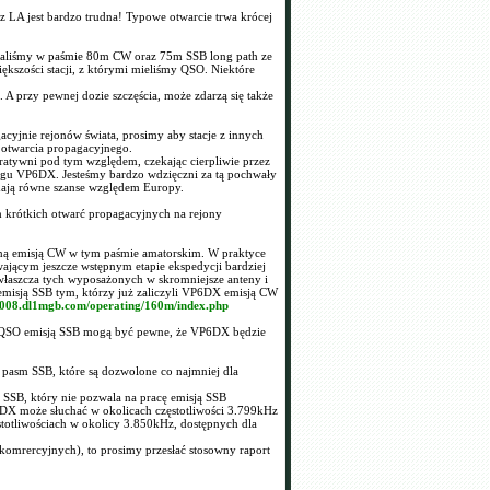
LA jest bardzo trudna! Typowe otwarcie trwa krócej
waliśmy w paśmie 80m CW oraz 75m SSB long path ze
kszości stacji, z którymi mieliśmy QSO. Niektóre
 A przy pewnej dozie szczęścia, może zdarzą się także
acyjnie rejonów świata, prosimy aby stacje z innych
 otwarcia propagacyjnego.
ratywni pod tym względem, czekając cierpliwie przez
 logu VP6DX. Jesteśmy bardzo wdzięczni za tą pochwały
 mają równe szanse względem Europy.
h krótkich otwarć propagacyjnych na rejony
ną emisją CW w tym paśmie amatorskim. W praktyce
ającym jeszcze wstępnym etapie ekspedycji bardziej
łaszcza tych wyposażonych w skromniejsze anteny i
emisją SSB tym, którzy już zaliczyli VP6DX emisją CW
e2008.dl1mgb.com/operating/160m/index.php
QSO emisją SSB mogą być pewne, że VP6DX będzie
 pasm SSB, które są dozwolone co najmniej dla
SSB, który nie pozwala na pracę emisją SSB
DX może słuchać w okolicach częstotliwości 3.799kHz
zęstotliwościach w okolicy 3.850kHz, dostępnych dla
 komrercyjnych), to prosimy przesłać stosowny raport