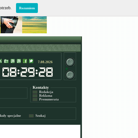
potrzeb.
Rozumiem
7.08.2026
Kontakty
Redakcja
Reklama
Prenumerata
kuły specjalne
Szukaj