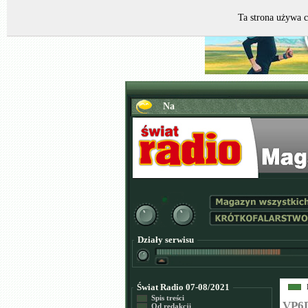
Ta strona używa c
Działy serwisu
Świat Radio 07-08/2021
Spis treści
VP6D
Od redakcji