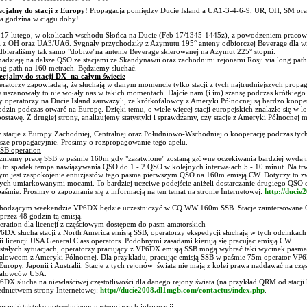
ecjalny do stacji z Europy!
Propagacja pomiędzy Ducie Island a UA1-3-4-6-9, UR, OH, SM oraz 
na godzina w ciągu doby!
17 lutego, w okolicach wschodu Słońca na Ducie (Feb 17/1345-1445z), z powodzeniem praco
i z OH oraz UA3/UA6. Sygnały przychodziły z Azymutu 195° anteny odbiorczej Beverage dla wię
odbieraliśmy tak samo "dobrze"na antenie Beverage skierowanej na Azymut 225° stopni.
dzieję na dalsze QSO ze stacjami ze Skandynawii oraz zachodnimi rejonami Rosji via long path.
g path na 160 metrach. Będziemy słuchać.
ecjalny do stacji DX na całym świecie
ratorzy zapowiadają, że słuchają w danym momencie tylko stacji z tych najtrudniejszych propag
 uszanowały to nie wołały nas w takich momentach. Dajcie nam (i im) szansę podczas krótkiego
 operatorzy na Ducie Island zauważyli, że krótkofalowcy z Ameryki Północnej są bardzo koope
odzin podczas otwarć na Europę. Dzięki temu, o wiele więcej stacji europejskich znalazło się w
ostawę. Z drugiej strony, analizujemy statystyki i sprawdzamy, czy stacje z Ameryki Północnej
 stacje z Europy Zachodniej, Centralnej oraz Południowo-Wschodniej o kooperację podczas tyc
jsze propagacyjnie. Prosimy o rozpropagowanie tego apelu.
SB operation
niemy pracę SSB w paśmie 160m gdy "załatwione" zostaną główne oczekiwania bardziej wydaj
 to spadek tempa nawiązywania QSO do 1 - 2 QSO w kolejnych interwałach 5 - 10 minut. Na trw
m jest zaspokojenie entuzjastów tego pasma pierwszym QSO na 160m emisją CW. Dotyczy to zw
ych umiarkowanymi mocami. To bardziej uczciwe podejście aniżeli dostarczanie drugiego QSO 
aśmie. Prosimy o zapoznanie się z informacją na ten temat na stronie Internetowej:
http://duci
hodzącym weekendzie VP6DX będzie uczestniczyć w CQ WW 160m SSB. Stacje zaintersowane 
przez 48 godzin tą emisją.
peration dla licencji z częściowym dostępem do pasm amatorskich
DX słucha stacji z North America emisją SSB, operatorzy ekspedycji słuchają w tych odcinkach
ii licencji USA General Class operators. Podobnymi zasadami kierują się pracując emisją CW.
tałych sytuacjach, operatorzy pracujący z VP6DX emisją SSB mogą wybrać taki wycinek pasma 
alowcom z Ameryki Północnej. Dla przykładu, pracując emisją SSB w paśmie 75m operator VP6
z Europy, Japonii i Australii. Stacje z tych rejonów świata nie mają z kolei prawa naddawać na c
falowców USA.
P6DX słucha na niewłaściwej częstotliwości dla danego rejony świata (na przykład QRM od stacji
ednictwem strony Internetowej:
http://ducie2008.dl1mgb.com/contactus/index.php
.
rawić taktykę potrzebujemy następujących informacji: