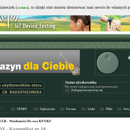
iasteczek (
), to dzięki nim możesz dostosować nasz serwis do własnych 
cookies
Status użytkownika
Nie jesteś
zalogowany/zarejestrowany
Zaloguj/zarejestruj się
START
Ogłoszenia
Forum
Linki
Pliki
Arty
I.Ś.R - Wiadomości Dx-owe KF/UKF
X - Komunikat nr 18