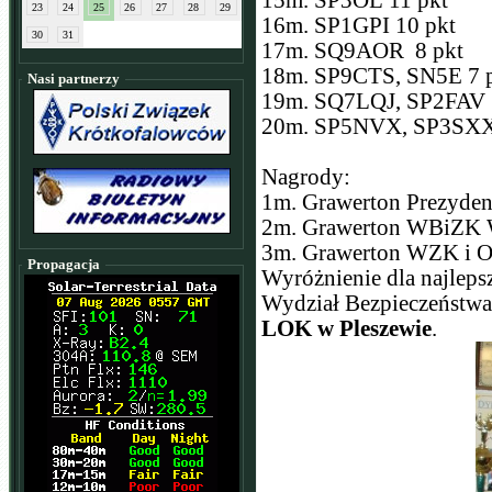
15m. SP3OL 11 pkt
23
24
25
26
27
28
29
16m. SP1GPI 10 pkt
30
31
17m. SQ9AOR 8 pkt
18m. SP9CTS, SN5E 7 
Nasi partnerzy
19m. SQ7LQJ, SP2FAV 
20m. SP5NVX, SP3SXX
Nagrody:
1m. Grawerton Prezyden
2m. Grawerton WBiZK
3m. Grawerton WZK i O
Propagacja
Wyróżnienie dla najleps
Wydział Bezpieczeństwa
LOK w Pleszewie
.