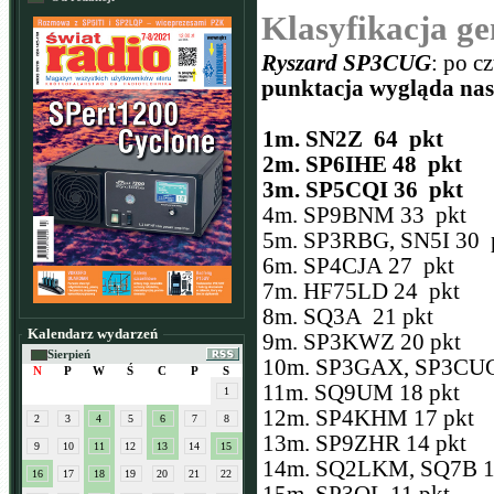
Klasyfikacja ge
Ryszard SP3CUG
: po 
punktacja wygląda nas
1m. SN2Z 64 pkt
2m. SP6IHE 48 pkt
3m. SP5CQI 36 pkt
4m. SP9BNM 33 pkt
5m. SP3RBG, SN5I 30 
6m. SP4CJA 27 pkt
7m. HF75LD 24 pkt
8m. SQ3A 21 pkt
Kalendarz wydarzeń
9m. SP3KWZ 20 pkt
Sierpień
10m. SP3GAX, SP3CUG
N
P
W
Ś
C
P
S
11m. SQ9UM 18 pkt
1
12m. SP4KHM 17 pkt
2
3
4
5
6
7
8
13m. SP9ZHR 14 pkt
9
10
11
12
13
14
15
14m. SQ2LKM, SQ7B 1
16
17
18
19
20
21
22