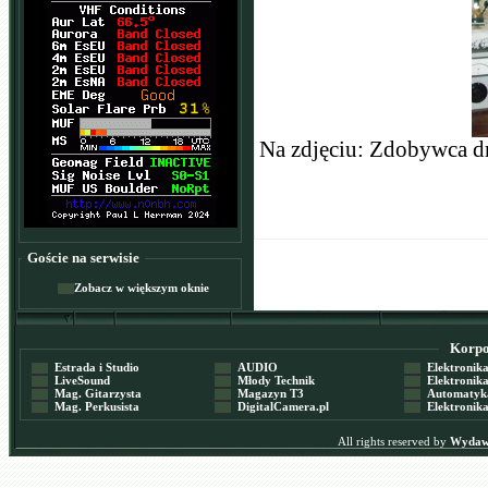
Na zdjęciu: Zdobywca d
Goście na serwisie
Zobacz w większym oknie
Korpor
Estrada i Studio
AUDIO
Elektronika 
LiveSound
Młody Technik
Elektronika 
Mag. Gitarzysta
Magazyn T3
Automatyka
Mag. Perkusista
DigitalCamera.pl
Elektronika
All rights reserved by
Wydawn