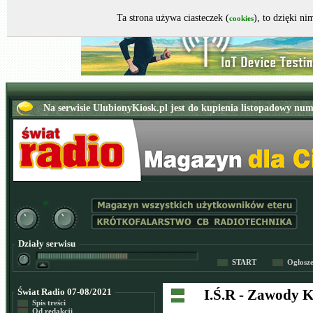
Ta strona używa ciasteczek (
), to dzięki n
cookies
Działy serwisu
START
Ogłosz
Świat Radio 07-08/2021
I.Ś.R - Zawody
Spis treści
Od redakcji