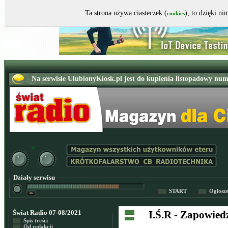
Ta strona używa ciasteczek (
), to dzięki n
cookies
Działy serwisu
START
Ogłosz
Świat Radio 07-08/2021
I.Ś.R - Zapowied
Spis treści
Od redakcji