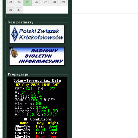
23
24
25
26
27
28
29
30
31
Nasi partnerzy
Propagacja