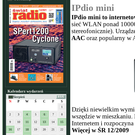
IPdio mini
IPdio mini to internet
sieć WLAN ponad 10000 s
stereofonicznie). Urząd
AAC
oraz popularny w 
Kalendarz wydarzeń
Sierpień
N
P
W
Ś
C
P
S
1
Dzięki niewielkim wymi
2
3
4
5
6
7
8
wszędzie w mieszkaniu. 
Internetem i rozpoczyna
9
10
11
12
13
14
15
Więcej w ŚR 12/2009
16
17
18
19
20
21
22