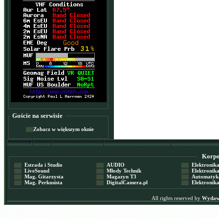
Goście na serwisie
Zobacz w większym oknie
Korpor
Estrada i Studio
AUDIO
Elektronika 
LiveSound
Młody Technik
Elektronika 
Mag. Gitarzysta
Magazyn T3
Automatyka
Mag. Perkusista
DigitalCamera.pl
Elektronika
All rights reserved by
Wydawn