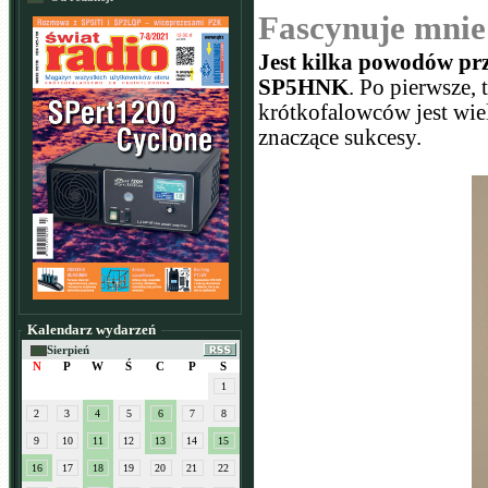
Fascynuje mnie 
Jest kilka powodów p
SP5HNK
. Po pierwsze,
krótkofalowców jest wiel
znaczące sukcesy.
Kalendarz wydarzeń
Sierpień
N
P
W
Ś
C
P
S
1
2
3
4
5
6
7
8
9
10
11
12
13
14
15
16
17
18
19
20
21
22