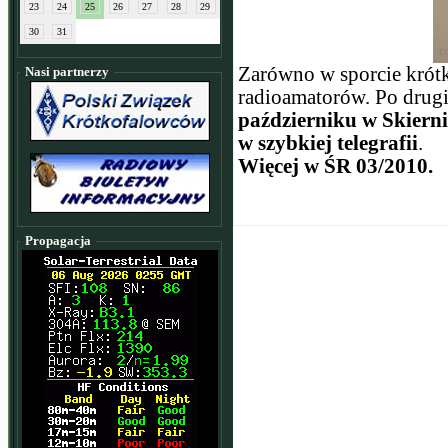
23
24
25
26
27
28
29
30
31
Zarówno w sporcie krótko
Nasi partnerzy
radioamatorów. Po drugi
październiku w Skiern
w szybkiej telegrafii
.
Więcej w ŚR 03/2010.
Propagacja