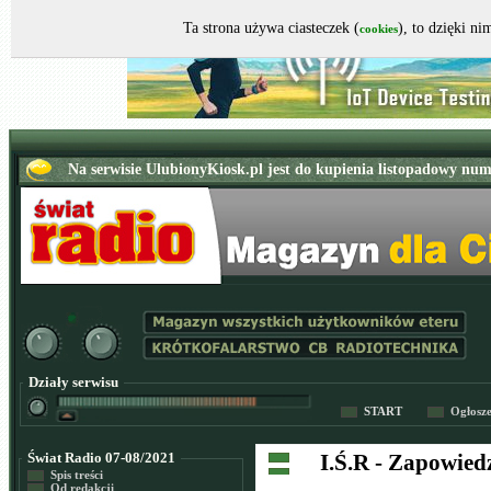
Ta strona używa ciasteczek (
), to dzięki n
cookies
Działy serwisu
START
Ogłosz
Świat Radio 07-08/2021
I.Ś.R - Zapowied
Spis treści
Od redakcji