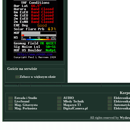
Goście na serwisie
Zobacz w większym oknie
Korpor
Estrada i Studio
AUDIO
Elektronika 
LiveSound
Młody Technik
Elektronika 
Mag. Gitarzysta
Magazyn T3
Automatyka
Mag. Perkusista
DigitalCamera.pl
Elektronika
All rights reserved by
Wydawn