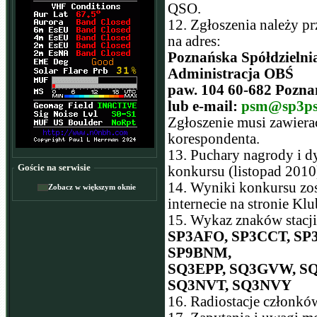
QSO.
12. Zgłoszenia należy pr
na adres:
Poznańska Spółdzielni
Administracja OBŚ
paw. 104 60-682 Pozna
lub e-mail:
psm@sp3ps
Zgłoszenie musi zawierać
korespondenta.
13. Puchary nagrody i 
Goście na serwisie
konkursu (listopad 2010)
14. Wyniki konkursu zos
Zobacz w większym oknie
internecie na stronie K
15. Wykaz znaków stacj
SP3AFO, SP3CCT, SP
SP9BNM,
SQ3EPP, SQ3GVW, S
SQ3NVT, SQ3NVY
16. Radiostacje członk