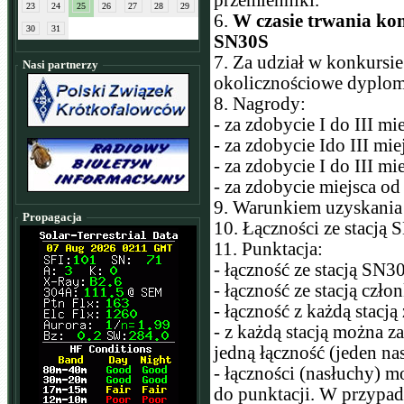
przemienniki.
23
24
25
26
27
28
29
6.
W czasie trwania ko
30
31
SN30S
7. Za udział w konkursi
Nasi partnerzy
okolicznościowe dyplom
8. Nagrody:
- za zdobycie I do III m
- za zdobycie Ido III mi
- za zdobycie I do III 
- za zdobycie miejsca o
9. Warunkiem uzyskania
Propagacja
10. Łączności ze stacją
11. Punktacja:
- łączność ze stacją SN3
- łączność ze stacją cz
- łączność z każdą stacj
- z każdą stacją można z
jedną łączność (jeden n
- łączności (nasłuchy) 
do punktacji. W przypad