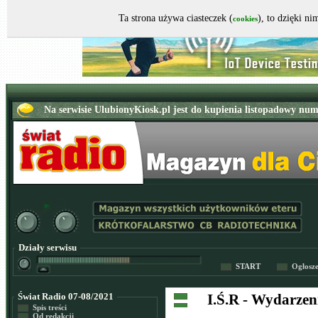
Ta strona używa ciasteczek (
), to dzięki n
cookies
Działy serwisu
START
Ogłosz
Świat Radio 07-08/2021
I.Ś.R - Wydarze
Spis treści
Od redakcji