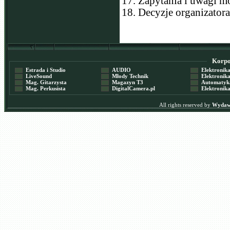
17. Zapytania i uwagi m
18. Decyzje organizatora
Korpor
Estrada i Studio
AUDIO
Elektronika 
LiveSound
Młody Technik
Elektronika 
Mag. Gitarzysta
Magazyn T3
Automatyka
Mag. Perkusista
DigitalCamera.pl
Elektronika
All rights reserved by
Wydawn