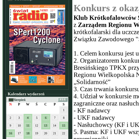
Konkurs z okazj
Klub Krótkofalowcó
z
Zarządem Regionu W
krótkofalarski dla uczc
Związku Zawodowego "S
1. Celem konkursu jest 
2. Organizatorem konk
Bresińskiego TPKX przy
Regionu Wielkopolska
„Solidarność”
3. Czas trwania konkurs
Kalendarz wydarzeń
4. Udział w konkursie m
Sierpień
zagraniczne oraz nasłuc
N
P
W
Ś
C
P
S
- KF nadawcy
1
- UKF nadawcy
2
3
4
5
6
7
8
- Nasłuchowcy (KF i UK
9
10
11
12
13
14
15
5. Pasma: KF i UKF wszys
16
17
18
19
20
21
22