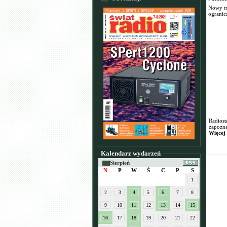
Nowy tr
ogranic
Radiost
zapozna
Więcej
Kalendarz wydarzeń
Sierpień
N
P
W
Ś
C
P
S
1
2
3
4
5
6
7
8
9
10
11
12
13
14
15
16
17
18
19
20
21
22