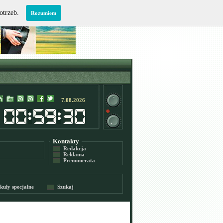
potrzeb.
Rozumiem
7.08.2026
Kontakty
Redakcja
Reklama
Prenumerata
kuły specjalne
Szukaj