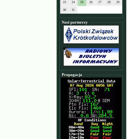
23
24
25
26
27
28
29
30
31
Nasi partnerzy
Propagacja