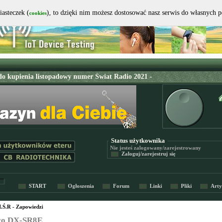
iasteczek (
), to dzięki nim możesz dostosować nasz serwis do własnych 
cookies
Status użytkownika
Nie jesteś
zalogowany/zarejestrowany
Zaloguj/zarejestruj się
START
Ogłoszenia
Forum
Linki
Pliki
Arty
I.Ś.R - Zapowiedzi
co DX-SR8E