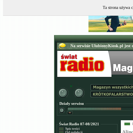
Ta strona używa c
Działy serwisu
Świat Radio 07-08/2021
Spis treści
Alin
Od redakcji