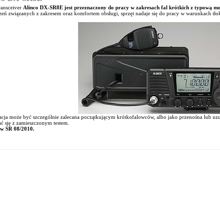
ansceiver
Alinco DX-SR8E jest przeznaczony do pracy w zakresach fal krótkich z typową m
zeń związanych z zakresem oraz komfortem obsługi, sprzęt nadaje się do pracy w warunkach tłok
acja może być szczególnie zalecana początkującym krótkofalowców, albo jako przenośna lub uz
ć się z zamieszczonym testem.
 w ŚR 08/2010.