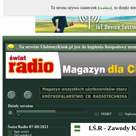
Ta strona używa ciasteczek (
), to dzięki n
cookies
Działy serwisu
START
Ogłosz
Świat Radio 07-08/2021
I.Ś.R - Zawody
Spis treści
Od redakcji