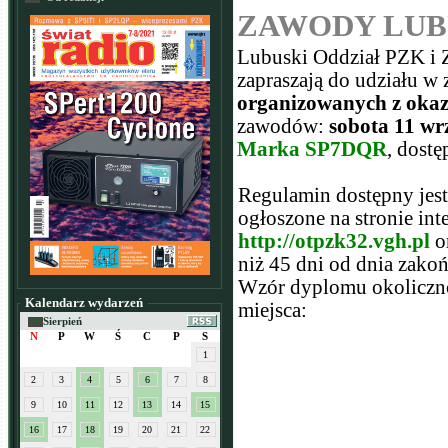
ZAWODY LUBU
Lubuski Oddział PZK i 
zapraszają do udziału 
organizowanych z okaz
zawodów:
sobota 11 wrz
Marka SP7DQR
, dostę
Regulamin dostępny jest
ogłoszone na stronie i
http://otpzk32.vgh.pl
o
niż 45 dni od dnia zako
Wzór dyplomu okoliczno
Kalendarz wydarzeń
miejsca:
Sierpień
N
P
W
Ś
C
P
S
1
2
3
4
5
6
7
8
9
10
11
12
13
14
15
16
17
18
19
20
21
22