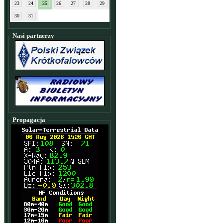
23
24
25
26
27
28
29
30
31
Nasi partnerzy
Propagacja