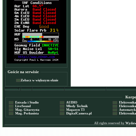
Goście na serwisie
Zobacz w większym oknie
Korpor
Estrada i Studio
AUDIO
Elektronika 
LiveSound
Młody Technik
Elektronika 
Mag. Gitarzysta
Magazyn T3
Automatyka
Mag. Perkusista
DigitalCamera.pl
Elektronika
All rights reserved by
Wydawn