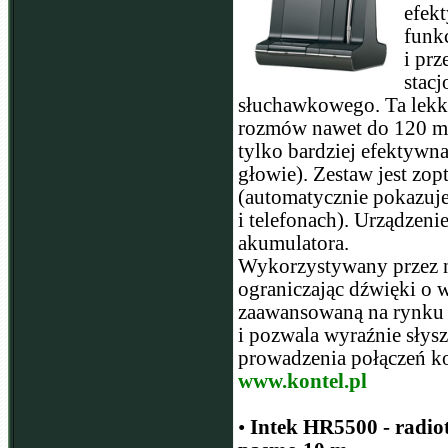
efek
funk
i pr
stac
słuchawkowego. Ta lekk
rozmów nawet do 120 m o
tylko bardziej efektywna
głowie). Zestaw jest z
(automatycznie pokazuje
i telefonach). Urządzen
akumulatora.
Wykorzystywany przez n
ograniczając dźwięki o 
zaawansowaną na rynku 
i pozwala wyraźnie słys
prowadzenia połączeń k
www.kontel.pl
•
Intek HR5500 - radio