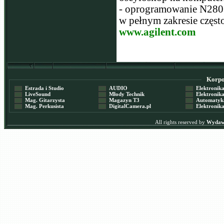
- oprogramowanie N2807A
w pełnym zakresie częst
www.agilent.com
Korpor
Estrada i Studio
AUDIO
Elektronika 
LiveSound
Młody Technik
Elektronika 
Mag. Gitarzysta
Magazyn T3
Automatyka
Mag. Perkusista
DigitalCamera.pl
Elektronika
All rights reserved by
Wydawn