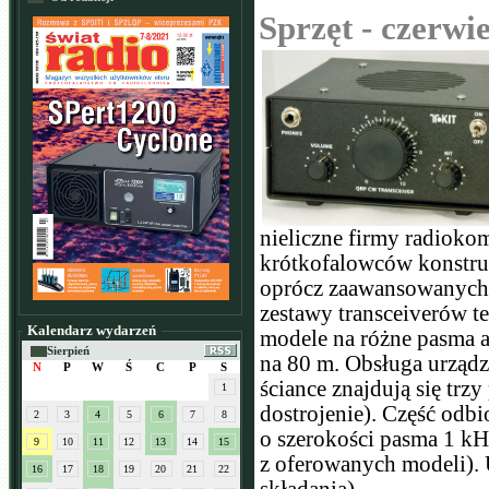
Sprzęt - czerwi
nieliczne firmy radioko
krótkofalowców konstru
oprócz zaawansowanych 
zestawy transceiverów te
Kalendarz wydarzeń
modele na różne pasma a
Sierpień
na 80 m. Obsługa urządz
N
P
W
Ś
C
P
S
ściance znajdują się trzy
1
dostrojenie). Część odb
2
3
4
5
6
7
8
o szerokości pasma 1 kHz
9
10
11
12
13
14
15
z oferowanych modeli). U
16
17
18
19
20
21
22