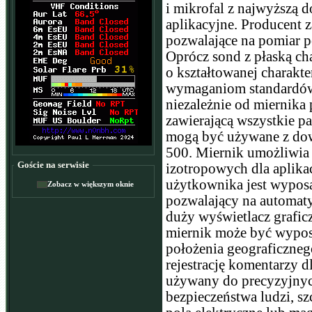
i mikrofal z najwyższą d
aplikacyjne. Producent
pozwalające na pomiar p
Oprócz sond z płaską ch
o kształtowanej charakt
wymaganiom standardów 
niezależnie od miernika
zawierającą wszystkie pa
mogą być używane z do
500. Miernik umożliwia
Goście na serwisie
izotropowych dla aplika
użytkownika jest wyposa
Zobacz w większym oknie
pozwalający na automaty
duży wyświetlacz grafi
miernik może być wypos
położenia geograficzne
rejestrację komentarzy 
używany do precyzyjnyc
bezpieczeństwa ludzi, sz