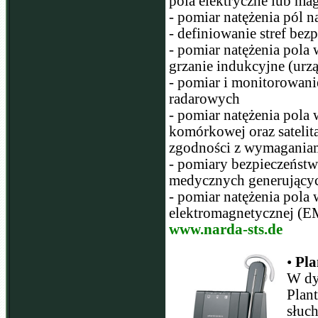
pola elektryczne lub ma
- pomiar natężenia pól 
- definiowanie stref bez
- pomiar natężenia pola
grzanie indukcyjne (urzą
- pomiar i monitorowani
radarowych
- pomiar natężenia pola
komórkowej oraz satelit
zgodności z wymaganiam
- pomiary bezpieczeństw
medycznych generujących
- pomiar natężenia pola
elektromagnetycznej (
www.narda-sts.de
•
Pla
W dy
Plan
słuc