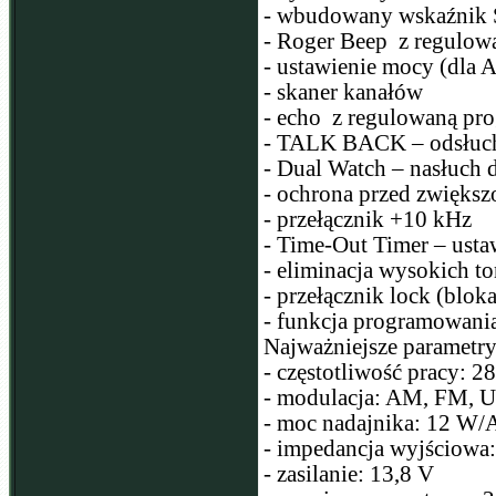
- wbudowany wskaźnik 
- Roger Beep z regulowa
- ustawienie mocy (dl
- skaner kanałów
- echo z regulowaną pro
- TALK BACK – odsłuch 
- Dual Watch – nasłuch
- ochrona przed zwiększ
- przełącznik +10 kHz
- Time-Out Timer – usta
- eliminacja wysokich t
- przełącznik lock (blo
- funkcja programowani
Najważniejsze parametry
- częstotliwość pracy:
- modulacja: AM, FM, 
- moc nadajnika: 12 
- impedancja wyjściowa
- zasilanie: 13,8 V