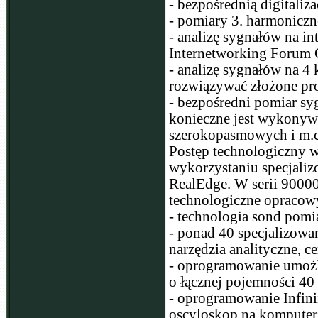
- bezpośrednią digitali
- pomiary 3. harmoniczn
- analizę sygnałów na i
Internetworking Forum 
- analizę sygnałów na 4
rozwiązywać złożone p
- bezpośredni pomiar sy
konieczne jest wykonyw
szerokopasmowych i m.c
Postęp technologiczny w
wykorzystaniu specjali
RealEdge. W serii 9000
technologiczne opracowy
- technologia sond pomi
- ponad 40 specjalizowa
narzędzia analityczne, c
- oprogramowanie umożli
o łącznej pojemności 4
- oprogramowanie Infini
oscyloskop na komputer