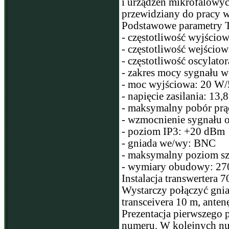
i urządzeń mikrofalowyc
przewidziany do pracy 
Podstawowe parametry 
- częstotliwość wyjści
- częstotliwość wejści
- częstotliwość oscylat
- zakres mocy sygnału 
- moc wyjściowa: 20 W
- napięcie zasilania: 13
- maksymalny pobór prą
- wzmocnienie sygnału 
- poziom IP3: +20 dBm
- gniada we/wy: BNC
- maksymalny poziom s
- wymiary obudowy: 2
Instalacja transwertera 
Wystarczy połączyć gn
transceivera 10 m, anten
Prezentacja pierwszego 
numeru. W kolejnych nu