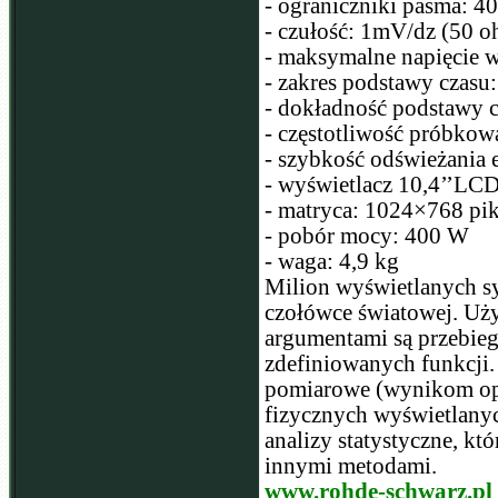
- ograniczniki pasma:
- czułość: 1mV/dz (50 
- maksymalne napięcie w
- zakres podstawy czasu:
- dokładność podstawy 
- częstotliwość próbkow
- szybkość odświeżania 
- wyświetlacz 10,4’’L
- matryca: 1024×768 pi
- pobór mocy: 400 W
- waga: 4,9 kg
Milion wyświetlanych s
czołówce światowej. Uż
argumentami są przebie
zdefiniowanych funkcji.
pomiarowe (wynikom op
fizycznych wyświetlany
analizy statystyczne, kt
innymi metodami.
www.rohde-schwarz.pl