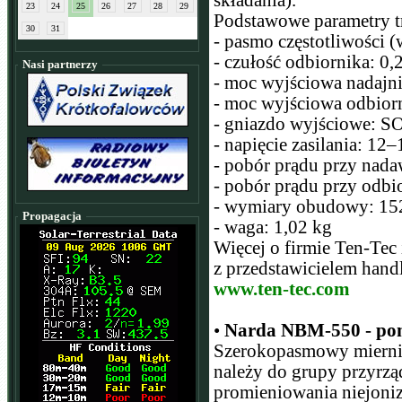
składania).
23
24
25
26
27
28
29
Podstawowe parametry tr
30
31
- pasmo częstotliwości (
- czułość odbiornika: 0
Nasi partnerzy
- moc wyjściowa nadajn
- moc wyjściowa odbio
- gniazdo wyjściowe: S
- napięcie zasilania: 12
- pobór prądu przy nad
- pobór prądu przy odb
- wymiary obudowy: 1
Propagacja
- waga: 1,02 kg
Więcej o firmie Ten-Te
z przedstawicielem ha
www.ten-tec.com
•
Narda NBM-550 - pom
Szerokopasmowy mierni
należy do grupy przyr
promieniowania niejoniz