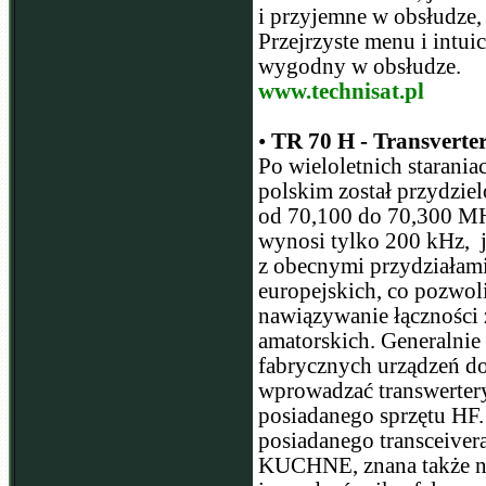
i przyjemne w obsłudze,
Przejrzyste menu i intui
wygodny w obsłudze.
www.technisat.pl
•
TR 70 H - Transverte
Po wieloletnich starani
polskim został przydzi
od 70,100 do 70,300 MHz
wynosi tylko 200 kHz, j
z obecnymi przydziałami
europejskich, co pozwo
nawiązywanie łączności z
amatorskich. Generalnie
fabrycznych urządzeń do
wprowadzać transwerter
posiadanego sprzętu HF. 
posiadanego transceive
KUCHNE, znana także na