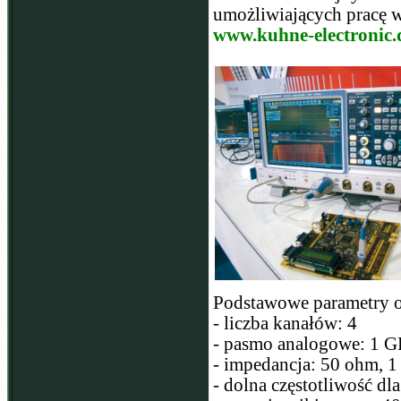
umożliwiających pracę 
www.kuhne-electronic.
Podstawowe parametry 
- liczba kanałów: 4
- pasmo analogowe: 1 
- impedancja: 50 ohm, 
- dolna częstotliwość dl