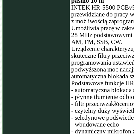
pasmo 10 m
INTEK HR-5500 PCBv5 
przewidziane do pracy 
z możliwością zaprogra
Umożliwia pracę w zakr
28 MHz podstawowymi e
AM, FM, SSB, CW.
Urządzenie charakteryzu
skuteczne filtry przeciw
programowania ustawień.
podwyższona moc nadajn
automatyczna blokada 
Podstawowe funkcje HR
- automatyczna blokad
- płynne tłumienie odbi
- filtr przeciwzakłóce
- czytelny duży wyświe
- seledynowe podświetle
- wbudowane echo
- dynamiczny mikrofon 