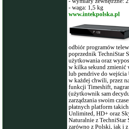
- wymiary zewnętrzne:
- waga: 1,5 kg
www.intekpolska.pl
odbiór programów telewi
poprzednik TechniStar S
użytkowania oraz wypos
w kilka sekund zmienić
lub pendrive do wejści
w każdej chwili, przez n
funkcji Timeshift, nagr
(użytkownik sam decydu
zarządzania swoim czase
płatnych platform takich
Unlimited, HD+ oraz Sky
Naturalnie z TechniStar
zarówno z Polski, jak i 