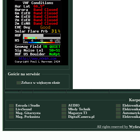
Goście na serwisie
Zobacz w większym oknie
Korpor
Estrada i Studio
AUDIO
Elektronika 
LiveSound
Młody Technik
Elektronika 
Mag. Gitarzysta
Magazyn T3
Automatyka
Mag. Perkusista
DigitalCamera.pl
Elektronika
All rights reserved by
Wydawn