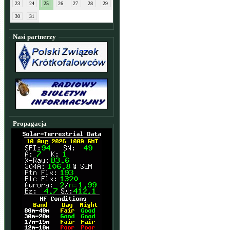
23
24
25
26
27
28
29
30
31
Nasi partnerzy
Propagacja