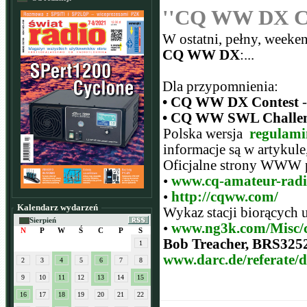
''CQ WW DX CW
W ostatni, pełny, weeke
CQ WW DX
:...
Dla przypomnienia:
• CQ WW DX Contest
-
• CQ WW SWL Challe
Polska wersja
regulam
informacje są w artykule
Oficjalne strony WWW 
•
www.cq-amateur-rad
•
http://cqww.com/
Kalendarz wydarzeń
Wykaz stacji biorących 
Sierpień
•
www.ng3k.com/Misc/
N
P
W
Ś
C
P
S
Bob Treacher, BRS325
1
www.darc.de/referate/
2
3
4
5
6
7
8
9
10
11
12
13
14
15
16
17
18
19
20
21
22