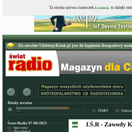
Ta strona używa ciasteczek (
), to dzięki n
cookies
Działy serwisu
START
Ogłosz
Świat Radio 07-08/2021
I.Ś.R - Zawody
Spis treści
Od redakcji