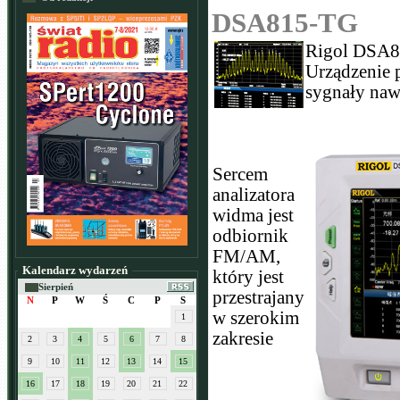
DSA815-TG
Rigol DSA81
Urządzenie p
sygnały naw
Sercem
analizatora
widma jest
odbiornik
FM/AM,
Kalendarz wydarzeń
który jest
Sierpień
przestrajany
N
P
W
Ś
C
P
S
w szerokim
1
zakresie
2
3
4
5
6
7
8
9
10
11
12
13
14
15
16
17
18
19
20
21
22