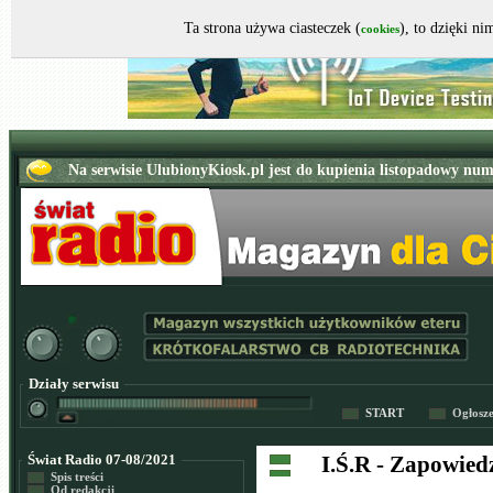
Ta strona używa ciasteczek (
), to dzięki n
cookies
Działy serwisu
START
Ogłosz
Świat Radio 07-08/2021
I.Ś.R - Zapowied
Spis treści
Od redakcji