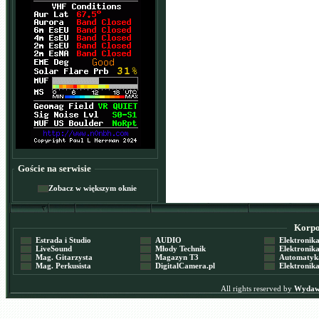
Goście na serwisie
Zobacz w większym oknie
Korpor
Estrada i Studio
AUDIO
Elektronika 
LiveSound
Młody Technik
Elektronika 
Mag. Gitarzysta
Magazyn T3
Automatyka
Mag. Perkusista
DigitalCamera.pl
Elektronika
All rights reserved by
Wydawn