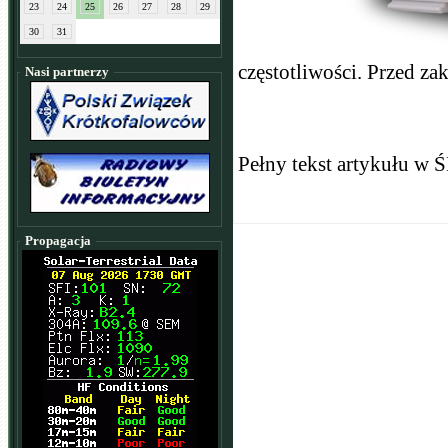
23
24
25
26
27
28
29
30
31
częstotliwości. Przed z
Nasi partnerzy
Pełny tekst artykułu w 
Propagacja