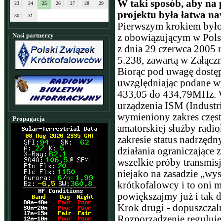
W taki sposób, aby na 
23
24
25
26
27
28
29
projektu była łatwa n
30
31
Pierwszym krokiem było 
Nasi partnerzy
z obowiązującym w Polsc
z dnia 29 czerwca 2005 
5.238, zawartą w Załącz
Biorąc pod uwagę dostę
uwzględniając podane w
433,05 do 434,79MHz. 
urządzenia ISM (Industri
wymieniony zakres częs
Propagacja
amatorskiej służby radi
zakresie status nadrzędn
działania ograniczające 
wszelkie próby transmis
niejako na zasadzie „wy
krótkofalowcy i to oni 
powiększajmy już i tak 
Krok drugi - dopuszcza
Rozporządzenie reguluje