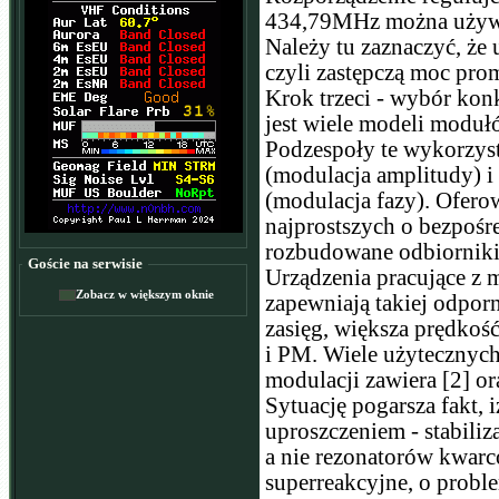
434,79MHz można używa
Należy tu zaznaczyć, że
czyli zastępczą moc pro
Krok trzeci - wybór ko
jest wiele modeli modu
Podzespoły te wykorzyst
(modulacja amplitudy) i
(modulacja fazy). Ofero
najprostszych o bezpośr
rozbudowane odbiorniki 
Goście na serwisie
Urządzenia pracujące z m
Zobacz w większym oknie
zapewniają takiej odpor
zasięg, większa prędkość
i PM. Wiele użytecznych 
modulacji zawiera [2] ora
Sytuację pogarsza fakt
uproszczeniem - stabili
a nie rezonatorów kwar
superreakcyjne, o probl