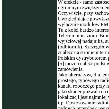
W efekcie - samo zastos
ogromnym zwiększeniem u
Oczywiście, przy zachow
Uwzględniając powyższe 
wyłącznie modułów FM 
Tu z kolei bardzo interes
Telecomunicazioni. Bior
wyjściowej nadajnika, 
(odbiornik). Szczegółow
znaleźć na stronie inter
Polskim dystrybutorem 
[5] można naleźć podstaw
zamówienia.
Jako alternatywę dla j
prostego, typowego rad
kanału roboczego przy n
jako skaner pozwala na o
lokalizacji jest najmniej
itp. Dostosowanie radio
żadnych przeróbek wewn