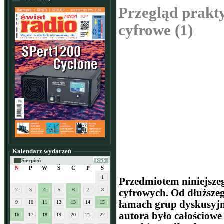
Przegląd prakt
cyfrowe (1)
Kalendarz wydarzeń
Sierpień
N
P
W
Ś
C
P
S
1
Przedmiotem niniejszeg
2
3
4
5
6
7
8
cyfrowych. Od dłuższeg
łamach grup dyskusyjny
9
10
11
12
13
14
15
autora było całościowe
16
17
18
19
20
21
22