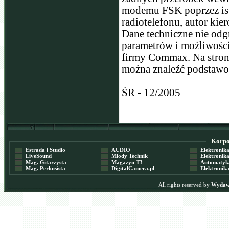
modemu FSK poprzez ist
radiotelefonu, autor kie
Dane techniczne nie odg
parametrów i możliwości
firmy Commax. Na stroni
można znaleźć podstawow
ŚR - 12/2005
Korpor
Estrada i Studio
AUDIO
Elektronika 
LiveSound
Młody Technik
Elektronika 
Mag. Gitarzysta
Magazyn T3
Automatyka
Mag. Perkusista
DigitalCamera.pl
Elektronika
All rights reserved by
Wydawn