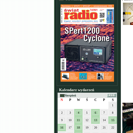
Kalendarz wydarzeń
Sierpień
N
P
W
Ś
C
P
S
1
2
3
4
5
6
7
8
9
10
11
12
13
14
15
16
17
18
19
20
21
22