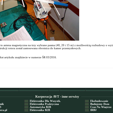
o antena magnetyczna na trzy wybrane pasma (40, 20 i 15 m) z możliwością rozbudowy o wyżs
rukcji rotora został zastosowana obrotnica do kamer przemysłowych.
ekst artykułu znajdziecie w numerze ŚR 03/2016.
Korporacja AVT - inne serwisy
Elektronika Dla Wszystk.
Ekobudowanie
nik
Elektronika Praktyczna
Budujemy Dom
3
Automatyka B2B
Czas Na Wnętrze
ra.pl
Elektronika B2B
IRBJ