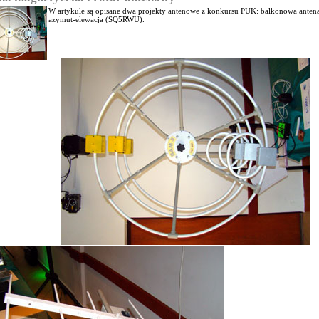
W artykule są opisane dwa projekty antenowe z konkursu PUK: balkonowa ant
azymut-elewacja (SQ5RWU).