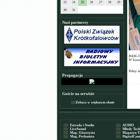
23
24
25
26
27
28
29
30
31
Nasi partnerzy
BAM-3 t
W konst
Pełny t
Propagacja
Goście na serwisie
Zobacz w większym oknie
Estrada i Studio
AUDIO
LiveSound
Młody Tech
Mag. Gitarzysta
Magazyn T
Mag. Perkusista
DigitalCame