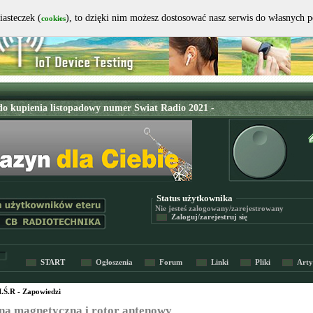
iasteczek (
), to dzięki nim możesz dostosować nasz serwis do własnych 
cookies
Status użytkownika
Nie jesteś
zalogowany/zarejestrowany
Zaloguj/zarejestruj się
START
Ogłoszenia
Forum
Linki
Pliki
Arty
I.Ś.R - Zapowiedzi
na magnetyczna i rotor antenowy