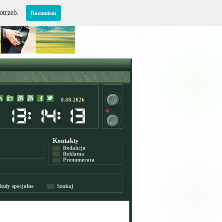
potrzeb.
Rozumiem
8.08.2026
Kontakty
Redakcja
Reklama
Prenumerata
kuły specjalne
Szukaj