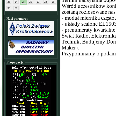
Termin nadsyłania odpo
23
24
25
26
27
28
29
Wśród uczestników konk
30
31
zostaną rozlosowane nas
- moduł miernika częstot
Nasi partnerzy
- układy scalone EL150
- prenumeraty kwartalne
Świat Radio, Elektronik
Technik, Budujemy Dom, 
Maker).
Przypominamy o podani
Propagacja