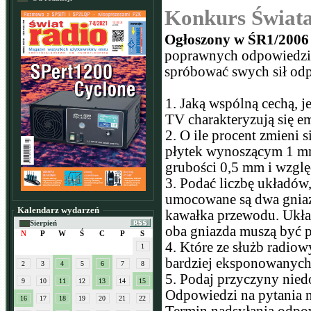
Konkurs Świat
Ogłoszony w ŚR1/2006 
poprawnych odpowiedzi
spróbować swych sił odpo
1. Jaką wspólną cechą, 
TV charakteryzują się 
2. O ile procent zmieni
płytek wynoszącym 1 mm
grubości 0,5 mm i względ
3. Podać liczbę układów
umocowane są dwa gniaz
Kalendarz wydarzeń
kawałka przewodu. Ukła
Sierpień
oba gniazda muszą być p
N
P
W
Ś
C
P
S
4. Które ze służb radiow
1
bardziej eksponowanyc
2
3
4
5
6
7
8
5. Podaj przyczyny nied
9
10
11
12
13
14
15
Odpowiedzi na pytania 
16
17
18
19
20
21
22