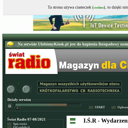
Ta strona używa ciasteczek (
), to dzięki n
cookies
Działy serwisu
START
Ogłosz
Świat Radio 07-08/2021
I.Ś.R - Wydarze
Spis treści
Od redakcji