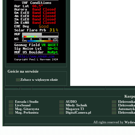
Goście na serwisie
Zobacz w większym oknie
Korpor
Estrada i Studio
AUDIO
Elektronika 
LiveSound
Młody Technik
Elektronika 
Mag. Gitarzysta
Magazyn T3
Automatyka
Mag. Perkusista
DigitalCamera.pl
Elektronika
All rights reserved by
Wydawn