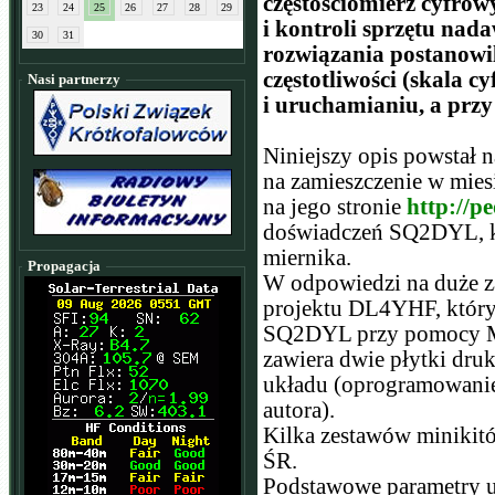
częstościomierz cyfro
23
24
25
26
27
28
29
i kontroli sprzętu nad
30
31
rozwiązania postanowi
częstotliwości (skala 
Nasi partnerzy
i uruchamianiu, a przy
Niniejszy opis powstał 
na zamieszczenie w mie
na jego stronie
http://p
doświadczeń SQ2DYL, k
miernika.
Propagacja
W odpowiedzi na duże z
projektu DL4YHF, który 
SQ2DYL przy pomocy Ma
zawiera dwie płytki dr
układu (oprogramowanie 
autora).
Kilka zestawów minikit
ŚR.
Podstawowe parametry u