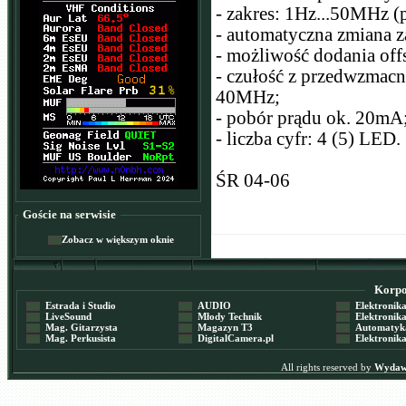
- zakres: 1Hz...50MHz (
- automatyczna zmiana 
- możliwość dodania offs
- czułość z przedwzma
40MHz;
- pobór prądu ok. 20mA
- liczba cyfr: 4 (5) LED.
ŚR 04-06
Goście na serwisie
Zobacz w większym oknie
Korpor
Estrada i Studio
AUDIO
Elektronika 
LiveSound
Młody Technik
Elektronika 
Mag. Gitarzysta
Magazyn T3
Automatyka
Mag. Perkusista
DigitalCamera.pl
Elektronika
All rights reserved by
Wydawn