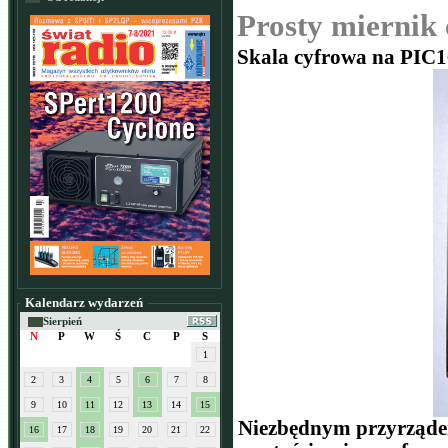
Prosty miernik
Skala cyfrowa na PIC
Kalendarz wydarzeń
Sierpień
N
P
W
Ś
C
P
S
1
2
3
4
5
6
7
8
9
10
11
12
13
14
15
Niezbędnym przyrząde
16
17
18
19
20
21
22