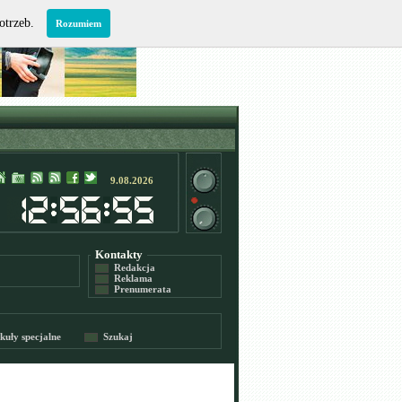
potrzeb.
Rozumiem
9.08.2026
Kontakty
Redakcja
Reklama
Prenumerata
kuły specjalne
Szukaj