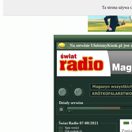
Ta strona używa c
Działy serwisu
Świat Radio 07-08/2021
Spis treści
Zmia
Od redakcji