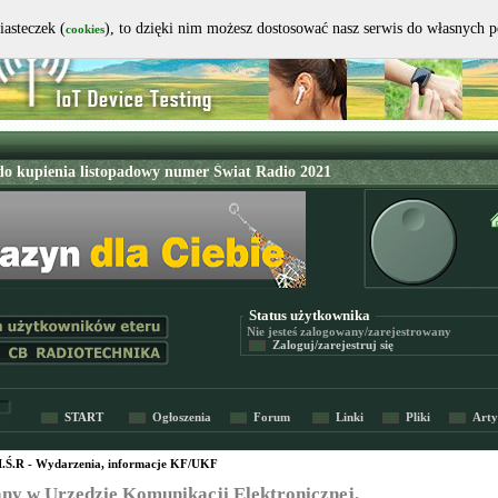
iasteczek (
), to dzięki nim możesz dostosować nasz serwis do własnych 
cookies
Status użytkownika
Nie jesteś
zalogowany/zarejestrowany
Zaloguj/zarejestruj się
START
Ogłoszenia
Forum
Linki
Pliki
Arty
I.Ś.R - Wydarzenia, informacje KF/UKF
ny w Urzędzie Komunikacji Elektronicznej.