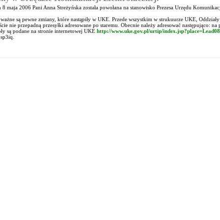
 8 maja 2006 Pani Anna Streżyńska została powołana na stanowisko Prezesa Urzędu Komunikacji
 ważne są pewne zmiany, które nastąpiły w UKE. Przede wszystkim w strukuurze UKE, Oddzia
cie nie przepadną przesyłki adresowane po staremu. Obecnie należy adresować następująco: na 
ły są podane na stronie internetowej UKE
http://www.uke.gov.pl/urtip/index.jsp?place=Lea
 sp3iq.