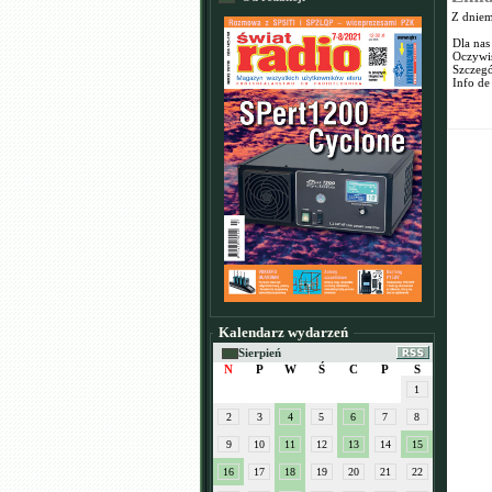
Z dniem
Dla nas
Oczywiś
Szczegó
Info de
Kalendarz wydarzeń
Sierpień
N
P
W
Ś
C
P
S
1
2
3
4
5
6
7
8
9
10
11
12
13
14
15
16
17
18
19
20
21
22