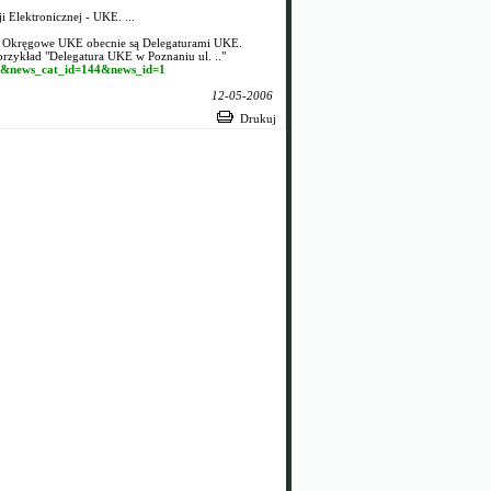
 Elektronicznej - UKE. ...
ły Okręgowe UKE obecnie są Delegaturami UKE.
przykład "Delegatura UKE w Poznaniu ul. .."
d08&news_cat_id=144&news_id=1
12-05-2006
Drukuj