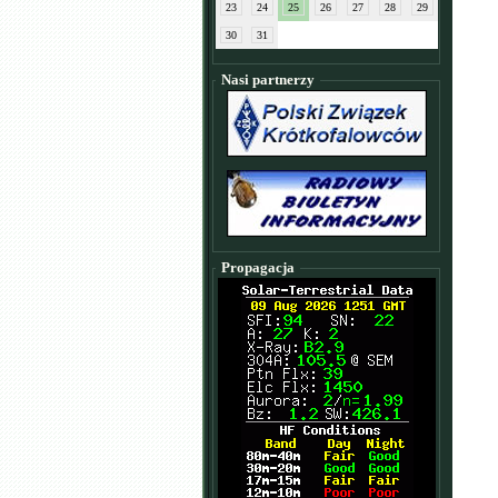
23
24
25
26
27
28
29
30
31
Nasi partnerzy
Propagacja