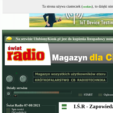
Ta strona używa ciasteczek (
), to dzięki n
cookies
Działy serwisu
START
Ogłosz
Świat Radio 07-08/2021
I.Ś.R - Zapowied
Spis treści
Od redakcji