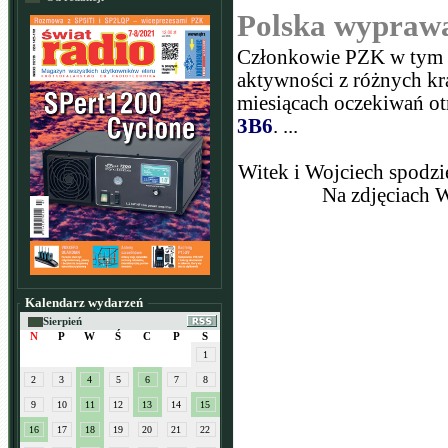
Polska wyprawa
Członkowie PZK w tym S
aktywności z różnych k
miesiącach oczekiwań ot
3B6
. ...
Witek i Wojciech spodzi
Na zdjęciach 
Kalendarz wydarzeń
Sierpień
N
P
W
Ś
C
P
S
1
2
3
4
5
6
7
8
9
10
11
12
13
14
15
16
17
18
19
20
21
22