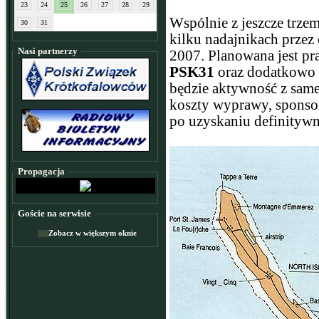
23
24
25
26
27
28
29
Wspólnie z jeszcze trze
30
31
kilku nadajnikach przez
Nasi partnerzy
2007. Planowana jest p
PSK31
oraz dodatkowo 
będzie aktywność z sam
koszty wyprawy, sponso
po uzyskaniu definitywn
Propagacja
Goście na serwisie
Zobacz w większym oknie