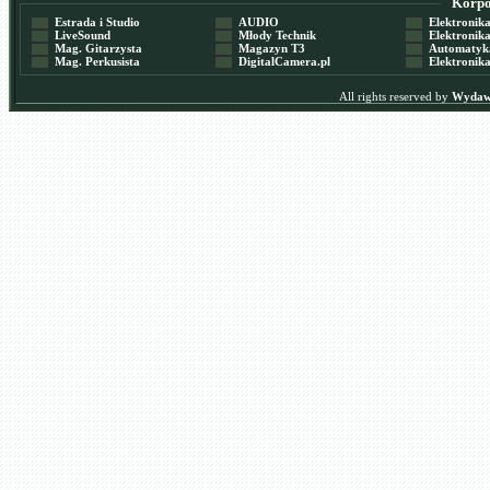
Korpor
Estrada i Studio
AUDIO
Elektronika 
LiveSound
Młody Technik
Elektronika 
Mag. Gitarzysta
Magazyn T3
Automatyka
Mag. Perkusista
DigitalCamera.pl
Elektronika
All rights reserved by
Wydawn