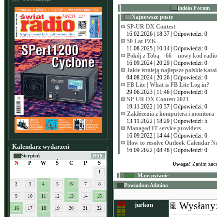
Indeks Forum
Najnowsze posty
SP-UR DX Contest
16.02.2026 | 18:37 | Odpowiedzi: 0
50 Lat PZK
11.08.2025 | 10:14 | Odpowiedzi: 0
Pokój z Tobą = 66 = nowy kod radi
16.09.2024 | 20:29 | Odpowiedzi: 0
Jakie istnieją najlepsze polskie kata
04.08.2024 | 20:26 | Odpowiedzi: 0
FB Lite | What is FB Lite Log in?
29.06.2023 | 11:46 | Odpowiedzi: 0
SP-UR DX Contest 2023
19.11.2022 | 10:37 | Odpowiedzi: 0
Zakłócenia z komputera i monitora
13.11.2022 | 18:29 | Odpowiedzi: 5
Managed IT service providers
16.09.2022 | 14:44 | Odpowiedzi: 0
How to resolve Outlook Calendar N
Kalendarz wydarzeń
16.09.2022 | 08:48 | Odpowiedzi: 0
Sierpień
N
P
W
Ś
C
P
S
Uwaga!
Zanim zacz
1
Mam pytanie
2
3
4
5
6
7
8
Powiadom Admina
9
10
11
12
13
14
15
Wysłany
jurkon
16
17
18
19
20
21
22