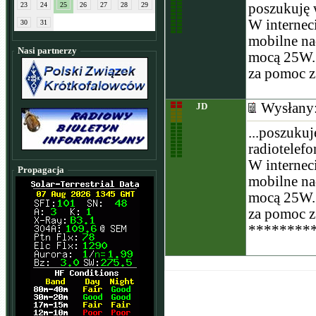
23
24
25
26
27
28
29
poszukuję w
W interneci
30
31
mobilne na
Nasi partnerzy
mocą 25W.
za pomoc z
Wysłany
JD
...poszukuj
radiotelefo
W interneci
Propagacja
mobilne na
mocą 25W.
za pomoc z 
********