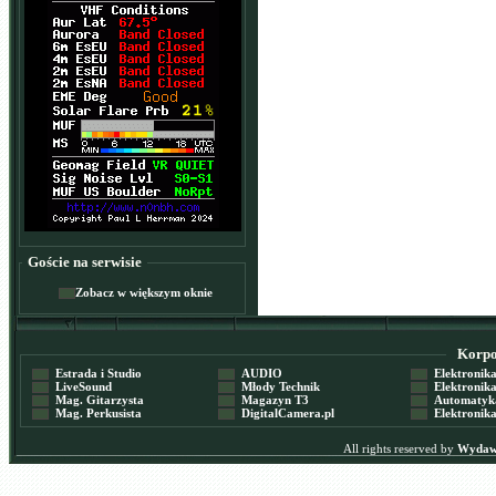
Goście na serwisie
Zobacz w większym oknie
Korpor
Estrada i Studio
AUDIO
Elektronika 
LiveSound
Młody Technik
Elektronika 
Mag. Gitarzysta
Magazyn T3
Automatyka
Mag. Perkusista
DigitalCamera.pl
Elektronika
All rights reserved by
Wydawn