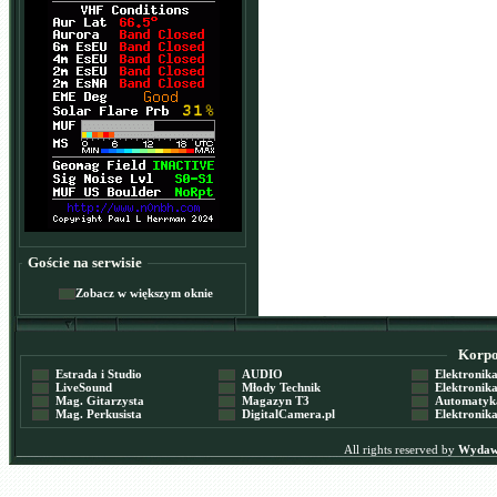
Goście na serwisie
Zobacz w większym oknie
Korpor
Estrada i Studio
AUDIO
Elektronika 
LiveSound
Młody Technik
Elektronika 
Mag. Gitarzysta
Magazyn T3
Automatyka
Mag. Perkusista
DigitalCamera.pl
Elektronika
All rights reserved by
Wydawn