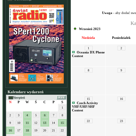
Uwaga
- aby dodać swo
Ka
Wrzesień 2023
Niedziela
Poniedziałek
1
2
Oceania DX Phone
Contest
8
9
Kalendarz wydarzeń
Sierpień
15
16
N
P
W
Ś
C
P
S
Czech Activity
VHF/UHF/SHF
1
Contest
2
3
4
5
6
7
8
22
23
9
10
11
12
13
14
15
16
17
18
19
20
21
22