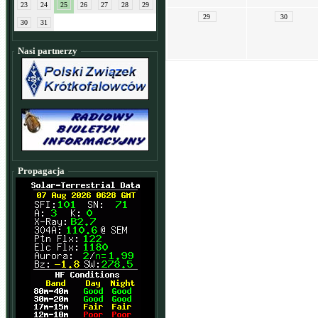
23
24
25
26
27
28
29
29
30
30
31
Nasi partnerzy
Propagacja