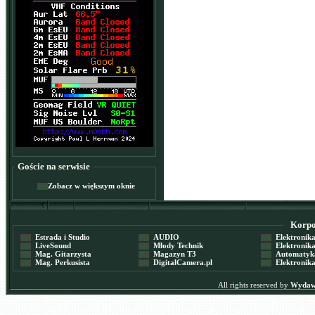
Goście na serwisie
Zobacz w większym oknie
Korpor
Estrada i Studio
AUDIO
Elektronika 
LiveSound
Młody Technik
Elektronika 
Mag. Gitarzysta
Magazyn T3
Automatyka
Mag. Perkusista
DigitalCamera.pl
Elektronika
All rights reserved by
Wydawn