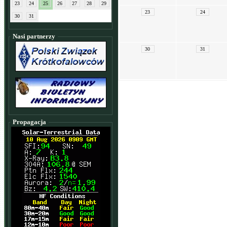
23
24
25
26
27
28
29
23
24
30
31
Nasi partnerzy
30
31
Propagacja