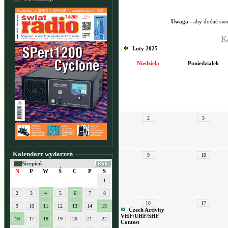
Uwaga
- aby dodać swo
K
Luty 2025
Niedziela
Poniedziałek
2
3
Kalendarz wydarzeń
9
10
Sierpień
N
P
W
Ś
C
P
S
1
2
3
4
5
6
7
8
16
17
9
10
11
12
13
14
15
Czech Activity
VHF/UHF/SHF
16
17
18
19
20
21
22
Contest