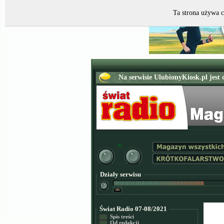
Ta strona używa c
Działy serwisu
Świat Radio 07-08/2021
Spis treści
Od redakcji