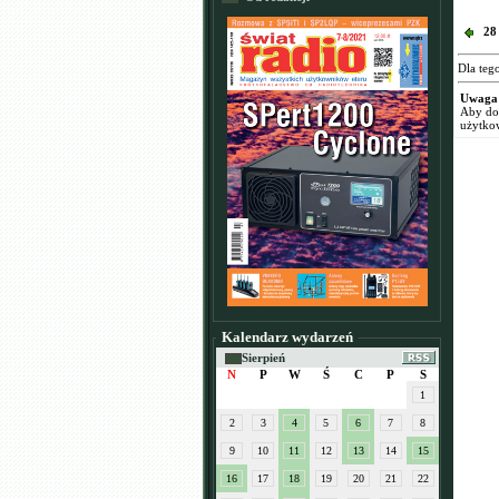
28
Dla teg
Uwaga
Aby dod
użytko
Kalendarz wydarzeń
Sierpień
N
P
W
Ś
C
P
S
1
2
3
4
5
6
7
8
9
10
11
12
13
14
15
16
17
18
19
20
21
22