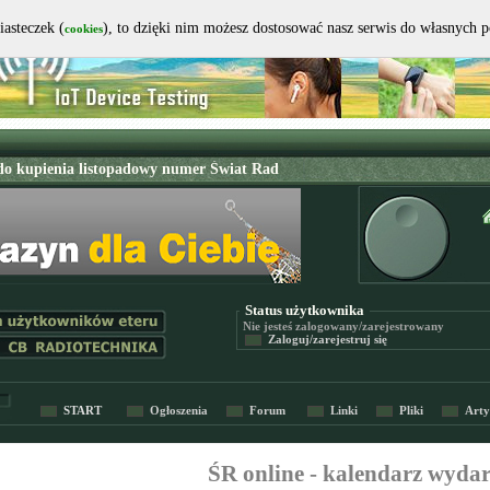
iasteczek (
), to dzięki nim możesz dostosować nasz serwis do własnych 
cookies
Status użytkownika
Nie jesteś
zalogowany/zarejestrowany
Zaloguj/zarejestruj się
START
Ogłoszenia
Forum
Linki
Pliki
Arty
ŚR online - kalendarz wyda