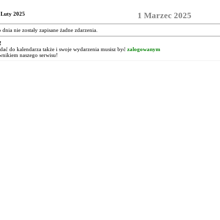
 Luty 2025
1 Marzec 2025
o dnia nie zostały zapisane żadne zdarzenia.
!
ać do kalendarza także i swoje wydarzenia musisz być
zalogowanym
wnikiem naszego serwisu!