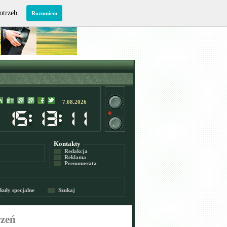
potrzeb.
Rozumiem
7.08.2026
Kontakty
Redakcja
Reklama
Prenumerata
kuły specjalne
Szukaj
rzeń