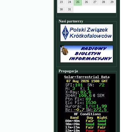
23
24
25
26
27
28
29
30
31
Nasi partnerzy
Propagacja