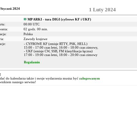
 Styczeń 2024
1 Luty 2024
MP ARKI - tura DIGI (cyfrowe KF i UKF)
rtu:
00:00 UTC
wania:
02 godz. 00 min.
acja:
Polska
ia:
Zawody krajowe
cje:
- CYFROWE KF (emisje RTTY, PSK, HELL)
15:00 - 17:00 czas letni, 16:00 - 18:00 czas zimowy,
- UKF (emisje CW, SSB, FM klasyfikacja łączna)
17:00 - 19:00 czas letni, 18:00 - 20:00 czas zimowy
Regulamin
!
ać do kalendarza także i swoje wydarzenia musisz być
zalogowanym
wnikiem naszego serwisu!