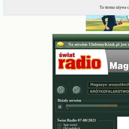
Ta strona używa c
Działy serwisu
Świat Radio 07-08/2021
Spis treści
Od redakcji