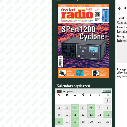
31
Tytuł:
Czas sta
Czas tr
Lokaliz
Kategor
Informa
Uwaga
Aby dod
użytko
Kalendarz wydarzeń
Sierpień
N
P
W
Ś
C
P
S
1
2
3
4
5
6
7
8
9
10
11
12
13
14
15
16
17
18
19
20
21
22