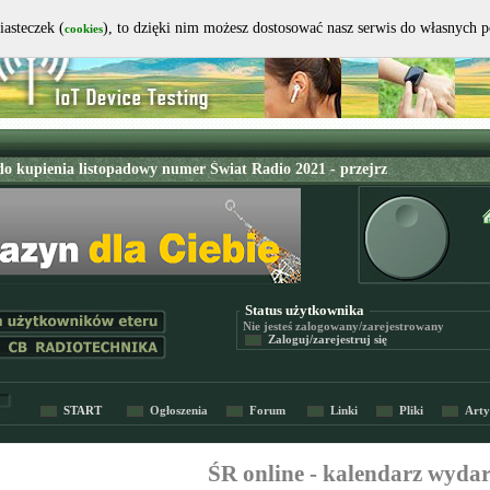
iasteczek (
), to dzięki nim możesz dostosować nasz serwis do własnych 
cookies
Status użytkownika
Nie jesteś
zalogowany/zarejestrowany
Zaloguj/zarejestruj się
START
Ogłoszenia
Forum
Linki
Pliki
Arty
ŚR online - kalendarz wyda