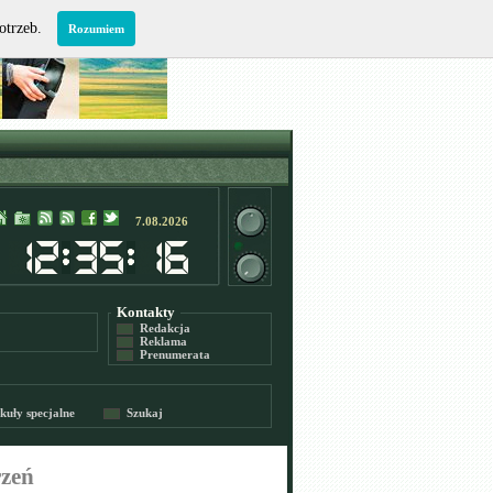
potrzeb.
Rozumiem
7.08.2026
Kontakty
Redakcja
Reklama
Prenumerata
kuły specjalne
Szukaj
rzeń