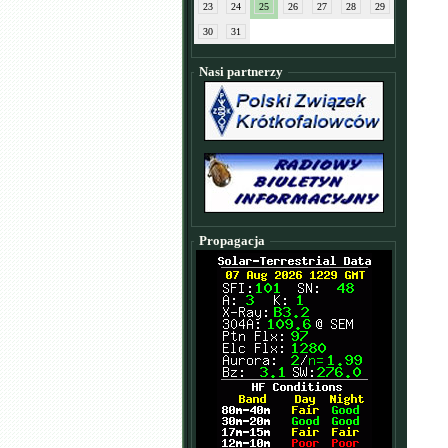
23
24
25
26
27
28
29
30
31
Nasi partnerzy
Propagacja