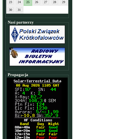
23
24
25
26
27
28
29
30
31
Nasi partnerzy
Propagacja