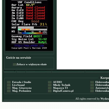
Goście na serwisie
Zobacz w większym oknie
Korpor
Estrada i Studio
AUDIO
Elektronika 
LiveSound
Młody Technik
Elektronika 
Mag. Gitarzysta
Magazyn T3
Automatyka
Mag. Perkusista
DigitalCamera.pl
Elektronika
All rights reserved by
Wydawn