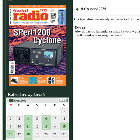
9 Czerwiec 2026
Dla tego dnia nie zostały zapisane żadne zdar
Uwaga!
Aby dodać do kalendarza także i swoje wyd
użytkownikiem naszego serwisu!
Kalendarz wydarzeń
Sierpień
N
P
W
Ś
C
P
S
1
2
3
4
5
6
7
8
9
10
11
12
13
14
15
16
17
18
19
20
21
22