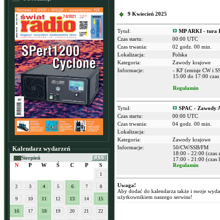
9 Kwiecień 2025
Tytuł:
MP ARKI - tura 
Czas startu:
00:00 UTC
Czas trwania:
02 godz. 00 min.
Lokalizacja:
Polska
Kategoria:
Zawody krajowe
Informacje:
- KF (emisje CW i S
15:00 do 17:00 czas 
Regulamin
Tytuł:
SPAC - Zawody 
Czas startu:
00:00 UTC
Czas trwania:
04 godz. 00 min.
Lokalizacja:
Kategoria:
Zawody krajowe
Informacje:
50/CW/SSB/FM
Kalendarz wydarzeń
18:00 - 22:00 (czas
Sierpień
17:00 - 21:00 (czas l
N
P
W
Ś
C
P
S
Regulamin
1
Uwaga!
2
3
4
5
6
7
8
Aby dodać do kalendarza także i swoje wyd
użytkownikiem naszego serwisu!
9
10
11
12
13
14
15
16
17
18
19
20
21
22