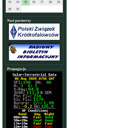
23
24
25
26
27
28
29
30
31
Nasi partnerzy
Propagacja