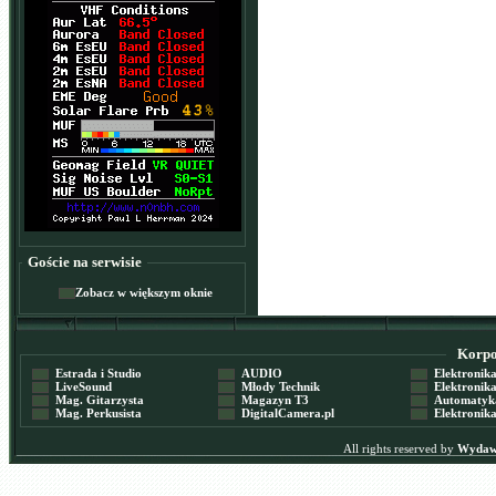
Goście na serwisie
Zobacz w większym oknie
Korpor
Estrada i Studio
AUDIO
Elektronika 
LiveSound
Młody Technik
Elektronika 
Mag. Gitarzysta
Magazyn T3
Automatyka
Mag. Perkusista
DigitalCamera.pl
Elektronika
All rights reserved by
Wydawn