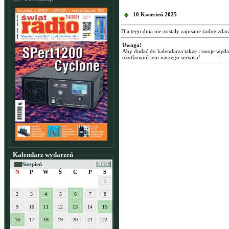
10 Kwiecień 2025
Dla tego dnia nie zostały zapisane żadne zdar
Uwaga!
Aby dodać do kalendarza także i swoje wyd
użytkownikiem naszego serwisu!
Kalendarz wydarzeń
Sierpień
N
P
W
Ś
C
P
S
1
2
3
4
5
6
7
8
9
10
11
12
13
14
15
16
17
18
19
20
21
22