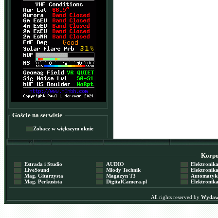
Goście na serwisie
Zobacz w większym oknie
Korpor
Estrada i Studio
AUDIO
Elektronika 
LiveSound
Młody Technik
Elektronika 
Mag. Gitarzysta
Magazyn T3
Automatyka
Mag. Perkusista
DigitalCamera.pl
Elektronika
All rights reserved by
Wydawn