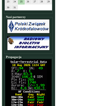
23
24
25
26
27
28
29
30
31
Nasi partnerzy
Propagacja