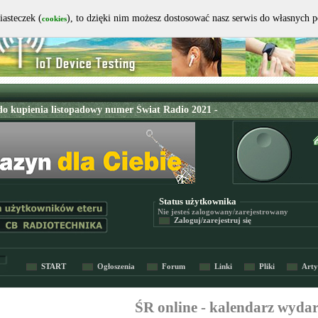
iasteczek (
), to dzięki nim możesz dostosować nasz serwis do własnych 
cookies
Status użytkownika
Nie jesteś
zalogowany/zarejestrowany
Zaloguj/zarejestruj się
START
Ogłoszenia
Forum
Linki
Pliki
Arty
ŚR online - kalendarz wyda