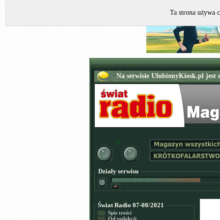
Ta strona używa c
Działy serwisu
Świat Radio 07-08/2021
Spis treści
Od redakcji