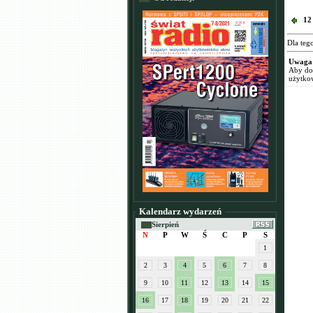
12
Dla teg
Uwaga
Aby dod
użytko
Kalendarz wydarzeń
Sierpień
N
P
W
Ś
C
P
S
1
2
3
4
5
6
7
8
9
10
11
12
13
14
15
16
17
18
19
20
21
22