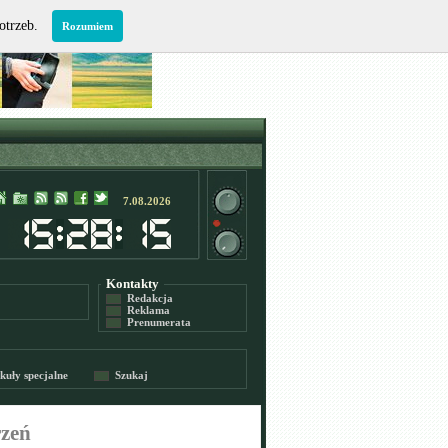
potrzeb.
Rozumiem
7.08.2026
Kontakty
Redakcja
Reklama
Prenumerata
kuły specjalne
Szukaj
rzeń