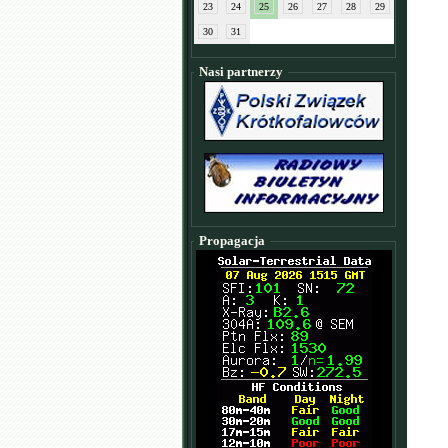
23
24
25
26
27
28
29
30
31
Nasi partnerzy
Propagacja