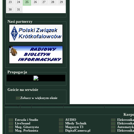
23
24
25
26
27
28
29
30
31
Nasi partnerzy
Propagacja
Goście na serwisie
Zobacz w większym oknie
Korpor
Estrada i Studio
AUDIO
Elektronika 
LiveSound
Młody Technik
Elektronika 
Mag. Gitarzysta
Magazyn T3
Automatyka
Mag. Perkusista
DigitalCamera.pl
Elektronika