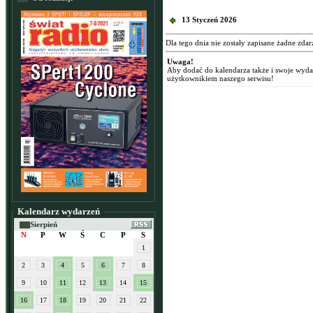
13 Styczeń 2026
Dla tego dnia nie zostały zapisane żadne zdar
Uwaga!
Aby dodać do kalendarza także i swoje wyd
użytkownikiem naszego serwisu!
Kalendarz wydarzeń
Sierpień
N
P
W
Ś
C
P
S
1
2
3
4
5
6
7
8
9
10
11
12
13
14
15
16
17
18
19
20
21
22