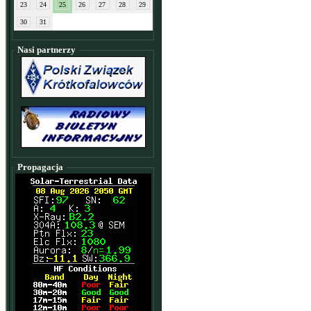
23
24
25
26
27
28
29
30
31
Nasi partnerzy
Propagacja