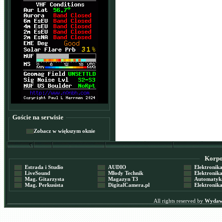
Goście na serwisie
Zobacz w większym oknie
Korpor
Estrada i Studio
AUDIO
Elektronika 
LiveSound
Młody Technik
Elektronika 
Mag. Gitarzysta
Magazyn T3
Automatyka
Mag. Perkusista
DigitalCamera.pl
Elektronika
All rights reserved by
Wydawn