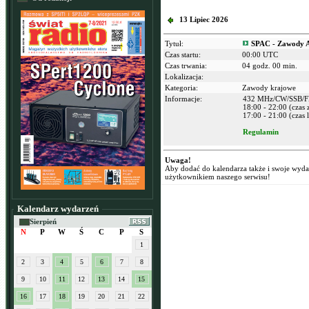
13 Lipiec 2026
Tytuł:
SPAC - Zawody 
Czas startu:
00:00 UTC
Czas trwania:
04 godz. 00 min.
Lokalizacja:
Kategoria:
Zawody krajowe
Informacje:
432 MHz/CW/SSB/
18:00 - 22:00 (czas
17:00 - 21:00 (czas l
Regulamin
Uwaga!
Aby dodać do kalendarza także i swoje wyd
użytkownikiem naszego serwisu!
Kalendarz wydarzeń
Sierpień
N
P
W
Ś
C
P
S
1
2
3
4
5
6
7
8
9
10
11
12
13
14
15
16
17
18
19
20
21
22