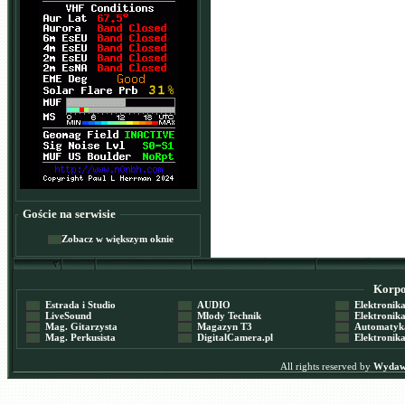
Goście na serwisie
Zobacz w większym oknie
Korpor
Estrada i Studio
AUDIO
Elektronika 
LiveSound
Młody Technik
Elektronika 
Mag. Gitarzysta
Magazyn T3
Automatyka
Mag. Perkusista
DigitalCamera.pl
Elektronika
All rights reserved by
Wydawn