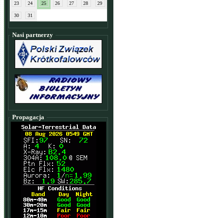
23
24
25
26
27
28
29
30
31
Nasi partnerzy
Propagacja