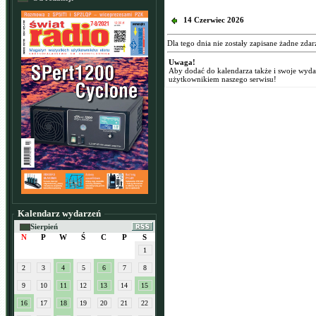
14 Czerwiec 2026
Dla tego dnia nie zostały zapisane żadne zdar
Uwaga!
Aby dodać do kalendarza także i swoje wyd
użytkownikiem naszego serwisu!
Kalendarz wydarzeń
Sierpień
N
P
W
Ś
C
P
S
1
2
3
4
5
6
7
8
9
10
11
12
13
14
15
16
17
18
19
20
21
22