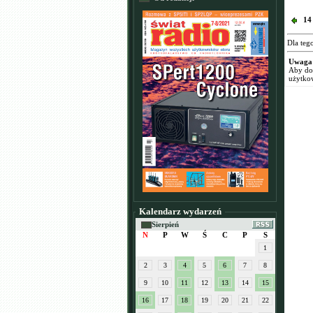
14
Dla teg
Uwaga
Aby dod
użytko
Kalendarz wydarzeń
Sierpień
N
P
W
Ś
C
P
S
1
2
3
4
5
6
7
8
9
10
11
12
13
14
15
16
17
18
19
20
21
22