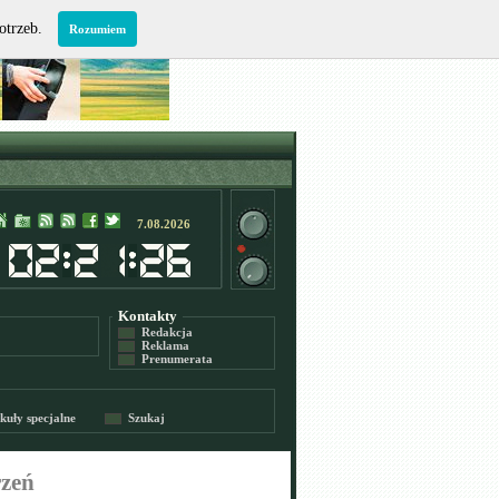
potrzeb.
Rozumiem
7.08.2026
Kontakty
Redakcja
Reklama
Prenumerata
kuły specjalne
Szukaj
rzeń