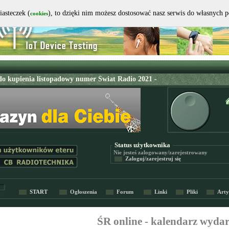
iasteczek (
), to dzięki nim możesz dostosować nasz serwis do własnych 
cookies
Status użytkownika
Nie jesteś
zalogowany/zarejestrowany
Zaloguj/zarejestruj się
START
Ogłoszenia
Forum
Linki
Pliki
Arty
ŚR online - kalendarz wyda