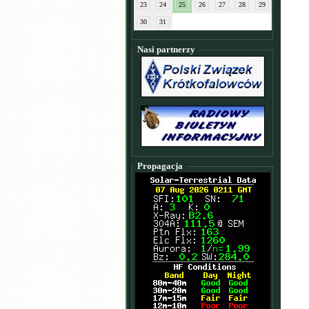
23
24
25
26
27
28
29
30
31
Nasi partnerzy
Propagacja