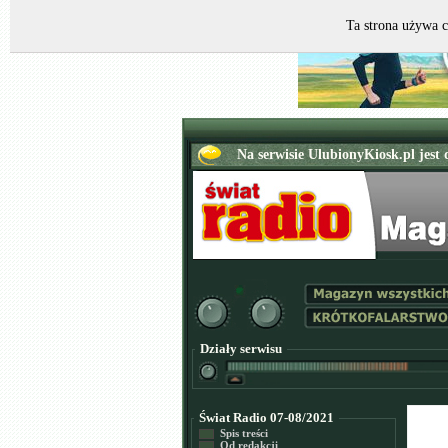
Ta strona używa c
Działy serwisu
Świat Radio 07-08/2021
Spis treści
Od redakcji