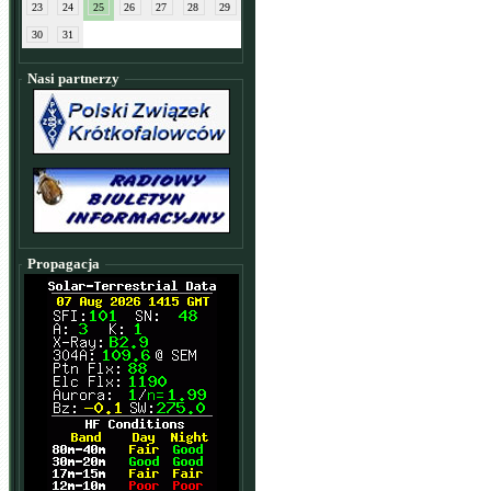
23
24
25
26
27
28
29
30
31
Nasi partnerzy
Propagacja