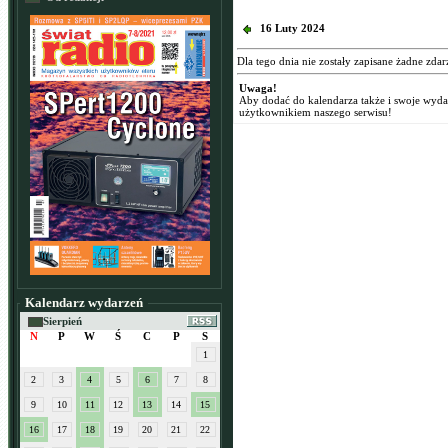
16 Luty 2024
Dla tego dnia nie zostały zapisane żadne zdar
Uwaga!
Aby dodać do kalendarza także i swoje wyd
użytkownikiem naszego serwisu!
Kalendarz wydarzeń
Sierpień
N
P
W
Ś
C
P
S
1
2
3
4
5
6
7
8
9
10
11
12
13
14
15
16
17
18
19
20
21
22