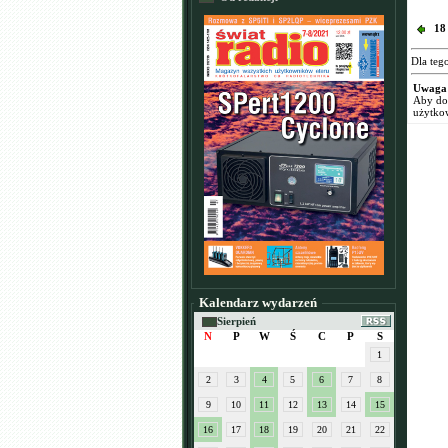
18
Dla teg
Uwaga
Aby dod
użytko
Kalendarz wydarzeń
Sierpień
N
P
W
Ś
C
P
S
1
2
3
4
5
6
7
8
9
10
11
12
13
14
15
16
17
18
19
20
21
22