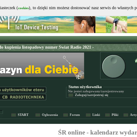
iasteczek (
), to dzięki nim możesz dostosować nasz serwis do własnych 
cookies
Status użytkownika
Nie jesteś
zalogowany/zarejestrowany
Zaloguj/zarejestruj się
START
Ogłoszenia
Forum
Linki
Pliki
Arty
ŚR online - kalendarz wyda