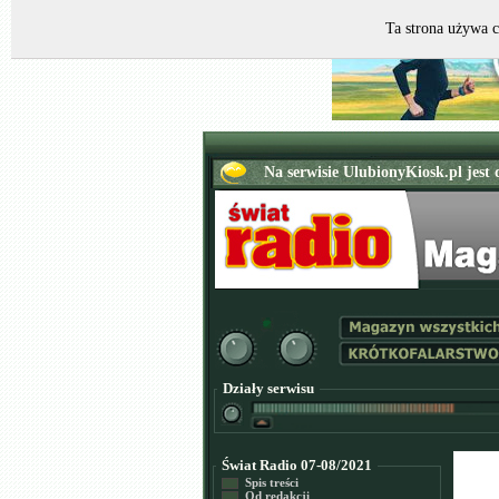
Ta strona używa c
Działy serwisu
Świat Radio 07-08/2021
Spis treści
Od redakcji