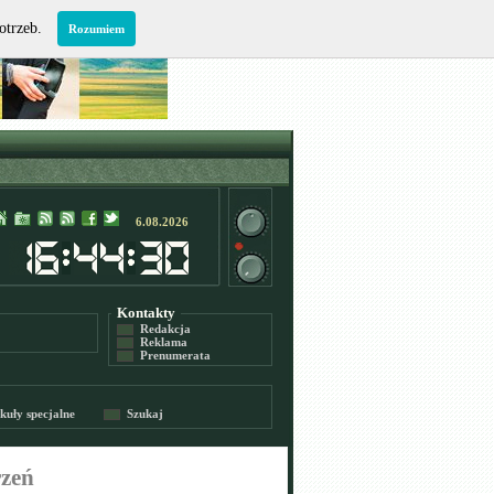
potrzeb.
Rozumiem
6.08.2026
Kontakty
Redakcja
Reklama
Prenumerata
kuły specjalne
Szukaj
rzeń