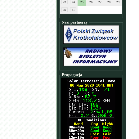
23
24
25
26
27
28
29
30
31
Nasi partnerzy
Propagacja