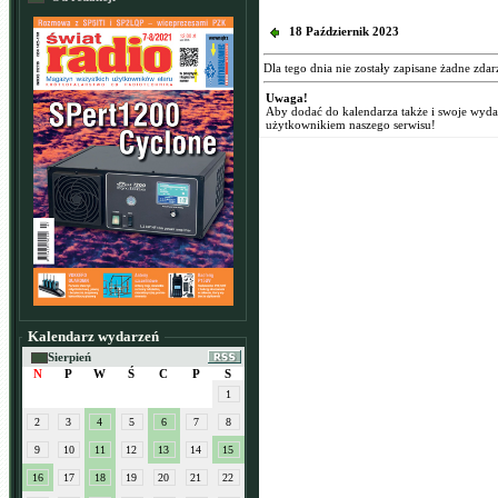
18 Październik 2023
Dla tego dnia nie zostały zapisane żadne zdar
Uwaga!
Aby dodać do kalendarza także i swoje wyd
użytkownikiem naszego serwisu!
Kalendarz wydarzeń
Sierpień
N
P
W
Ś
C
P
S
1
2
3
4
5
6
7
8
9
10
11
12
13
14
15
16
17
18
19
20
21
22