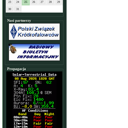
23
24
25
26
27
28
29
30
31
Nasi partnerzy
Propagacja