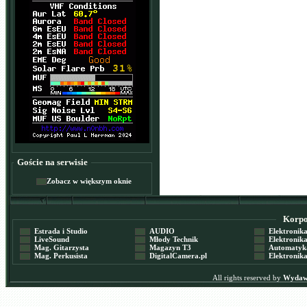
Goście na serwisie
Zobacz w większym oknie
Korpor
Estrada i Studio
AUDIO
Elektronika 
LiveSound
Młody Technik
Elektronika 
Mag. Gitarzysta
Magazyn T3
Automatyka
Mag. Perkusista
DigitalCamera.pl
Elektronika
All rights reserved by
Wydawn