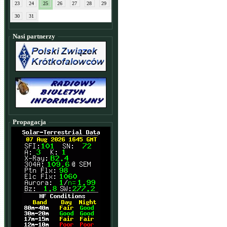
23
24
25
26
27
28
29
30
31
Nasi partnerzy
Propagacja