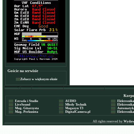
Goście na serwisie
Zobacz w większym oknie
Korpor
Estrada i Studio
AUDIO
Elektronika 
LiveSound
Młody Technik
Elektronika 
Mag. Gitarzysta
Magazyn T3
Automatyka
Mag. Perkusista
DigitalCamera.pl
Elektronika
All rights reserved by
Wydawn