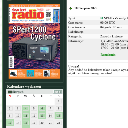
18 Sierpień 2025
Tytuł:
SPAC - Zawody A
Czas startu:
00:00 UTC
Czas trwania:
04 godz. 00 min.
Lokalizacja:
Kategoria:
Zawody krajowe
Informacje:
1,3 GHz/CW/SSB/F
18:00 - 22:00 (czas
17:00 - 21:00 (czas l
Regulamin
Uwaga!
Aby dodać do kalendarza także i swoje wyd
użytkownikiem naszego serwisu!
Kalendarz wydarzeń
Sierpień
N
P
W
Ś
C
P
S
1
2
3
4
5
6
7
8
9
10
11
12
13
14
15
16
17
18
19
20
21
22