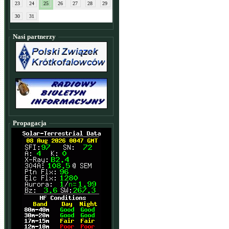
23
24
25
26
27
28
29
30
31
Nasi partnerzy
Propagacja