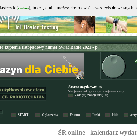
iasteczek (
), to dzięki nim możesz dostosować nasz serwis do własnych 
cookies
Status użytkownika
Nie jesteś
zalogowany/zarejestrowany
Zaloguj/zarejestruj się
START
Ogłoszenia
Forum
Linki
Pliki
Arty
ŚR online - kalendarz wyda