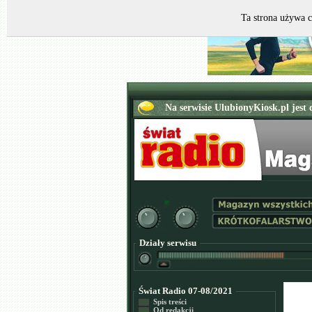
Ta strona używa c
Działy serwisu
Świat Radio 07-08/2021
Spis treści
Od redakcji