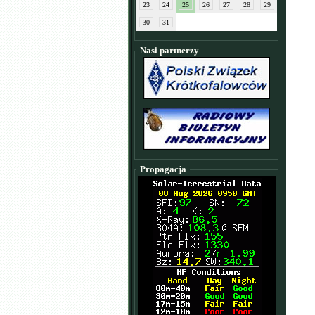
23
24
25
26
27
28
29
30
31
Nasi partnerzy
Propagacja