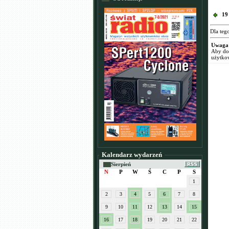
19
Dla teg
Uwaga
Aby dod
użytko
Kalendarz wydarzeń
Sierpień
N
P
W
Ś
C
P
S
1
2
3
4
5
6
7
8
9
10
11
12
13
14
15
16
17
18
19
20
21
22