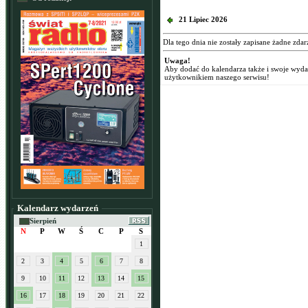
21 Lipiec 2026
Dla tego dnia nie zostały zapisane żadne zdar
Uwaga!
Aby dodać do kalendarza także i swoje wyd
użytkownikiem naszego serwisu!
Kalendarz wydarzeń
Sierpień
N
P
W
Ś
C
P
S
1
2
3
4
5
6
7
8
9
10
11
12
13
14
15
16
17
18
19
20
21
22