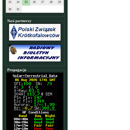
23
24
25
26
27
28
29
30
31
Nasi partnerzy
Propagacja