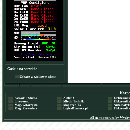
Goście na serwisie
Zobacz w większym oknie
Korpor
Estrada i Studio
AUDIO
Elektronika 
LiveSound
Młody Technik
Elektronika 
Mag. Gitarzysta
Magazyn T3
Automatyka
Mag. Perkusista
DigitalCamera.pl
Elektronika
All rights reserved by
Wydawn