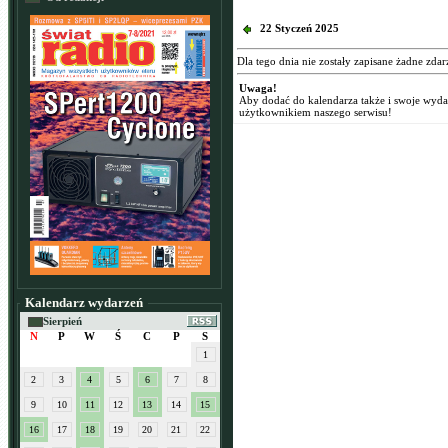
22 Styczeń 2025
Dla tego dnia nie zostały zapisane żadne zdar
Uwaga!
Aby dodać do kalendarza także i swoje wyd
użytkownikiem naszego serwisu!
Kalendarz wydarzeń
Sierpień
N
P
W
Ś
C
P
S
1
2
3
4
5
6
7
8
9
10
11
12
13
14
15
16
17
18
19
20
21
22