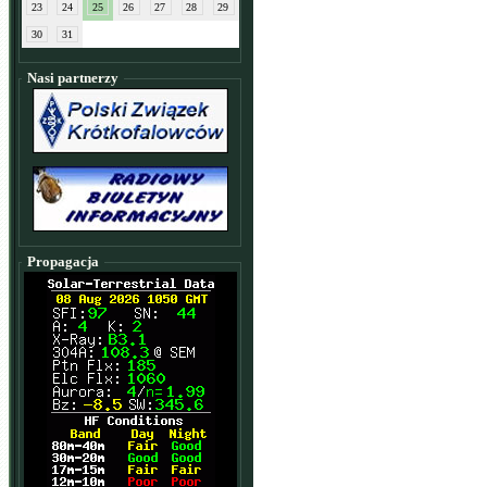
23
24
25
26
27
28
29
30
31
Nasi partnerzy
Propagacja