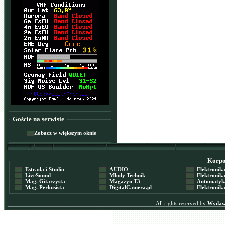
Goście na serwisie
Zobacz w większym oknie
Korpor
Estrada i Studio
AUDIO
Elektronika 
LiveSound
Młody Technik
Elektronika 
Mag. Gitarzysta
Magazyn T3
Automatyka
Mag. Perkusista
DigitalCamera.pl
Elektronika
All rights reserved by
Wydawn