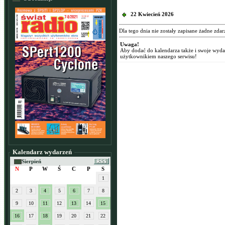
22 Kwiecień 2026
Dla tego dnia nie zostały zapisane żadne zdar
Uwaga!
Aby dodać do kalendarza także i swoje wyd
użytkownikiem naszego serwisu!
Kalendarz wydarzeń
Sierpień
N
P
W
Ś
C
P
S
1
2
3
4
5
6
7
8
9
10
11
12
13
14
15
16
17
18
19
20
21
22