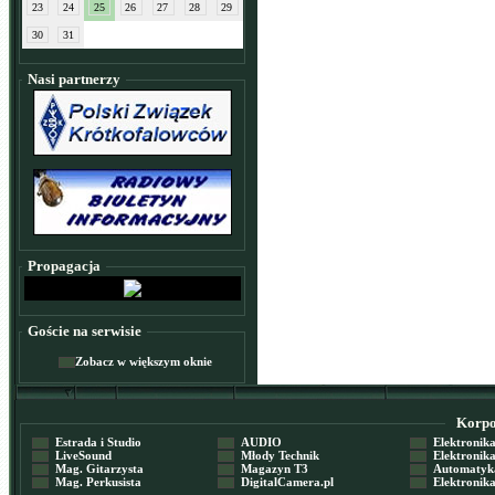
23
24
25
26
27
28
29
30
31
Nasi partnerzy
Propagacja
Goście na serwisie
Zobacz w większym oknie
Korpor
Estrada i Studio
AUDIO
Elektronika 
LiveSound
Młody Technik
Elektronika 
Mag. Gitarzysta
Magazyn T3
Automatyka
Mag. Perkusista
DigitalCamera.pl
Elektronika