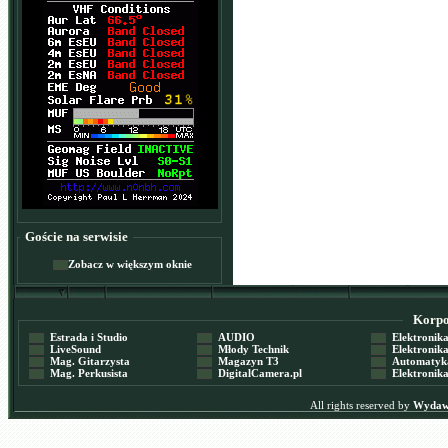
Goście na serwisie
Zobacz w większym oknie
Korpor
Estrada i Studio
AUDIO
Elektronika 
LiveSound
Młody Technik
Elektronika 
Mag. Gitarzysta
Magazyn T3
Automatyka
Mag. Perkusista
DigitalCamera.pl
Elektronika
All rights reserved by
Wydawn