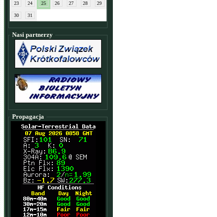
23
24
25
26
27
28
29
30
31
Nasi partnerzy
Propagacja