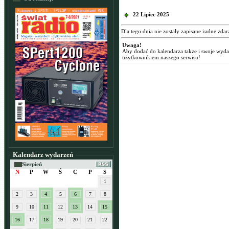
22 Lipiec 2025
Dla tego dnia nie zostały zapisane żadne zdar
Uwaga!
Aby dodać do kalendarza także i swoje wyd
użytkownikiem naszego serwisu!
Kalendarz wydarzeń
Sierpień
N
P
W
Ś
C
P
S
1
2
3
4
5
6
7
8
9
10
11
12
13
14
15
16
17
18
19
20
21
22