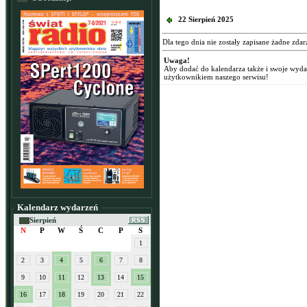
22 Sierpień 2025
Dla tego dnia nie zostały zapisane żadne zdar
Uwaga!
Aby dodać do kalendarza także i swoje wyd
użytkownikiem naszego serwisu!
Kalendarz wydarzeń
Sierpień
N
P
W
Ś
C
P
S
1
2
3
4
5
6
7
8
9
10
11
12
13
14
15
16
17
18
19
20
21
22