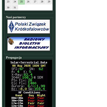
23
24
25
26
27
28
29
30
31
Nasi partnerzy
Propagacja