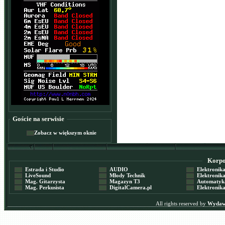
Goście na serwisie
Zobacz w większym oknie
Korpor
Estrada i Studio
AUDIO
Elektronika 
LiveSound
Młody Technik
Elektronika 
Mag. Gitarzysta
Magazyn T3
Automatyka
Mag. Perkusista
DigitalCamera.pl
Elektronika
All rights reserved by
Wydawn