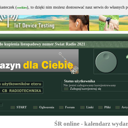
iasteczek (
), to dzięki nim możesz dostosować nasz serwis do własnych 
cookies
Status użytkownika
Nie jesteś
zalogowany/zarejestrowany
Zaloguj/zarejestruj się
START
Ogłoszenia
Forum
Linki
Pliki
Arty
ŚR online - kalendarz wyda