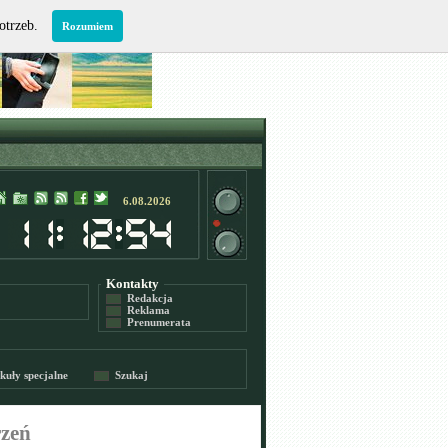
potrzeb.
Rozumiem
6.08.2026
Kontakty
Redakcja
Reklama
Prenumerata
kuły specjalne
Szukaj
rzeń