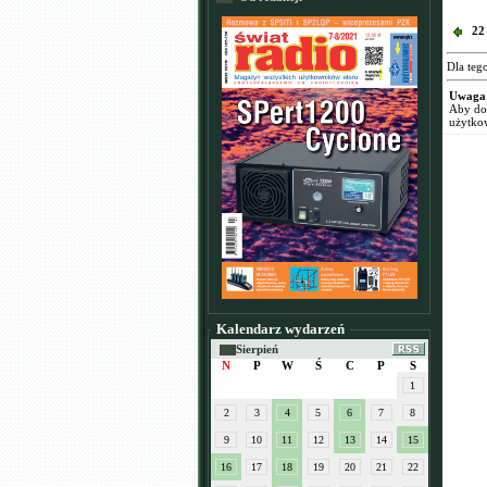
22
Dla teg
Uwaga
Aby dod
użytko
Kalendarz wydarzeń
Sierpień
N
P
W
Ś
C
P
S
1
2
3
4
5
6
7
8
9
10
11
12
13
14
15
16
17
18
19
20
21
22