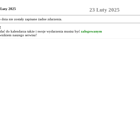
 Luty 2025
23 Luty 2025
o dnia nie zostały zapisane żadne zdarzenia.
!
ać do kalendarza także i swoje wydarzenia musisz być
zalogowanym
wnikiem naszego serwisu!