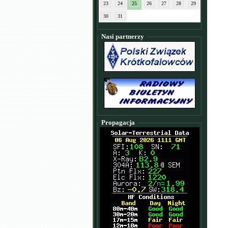
23
24
25
26
27
28
29
30
31
Nasi partnerzy
Propagacja