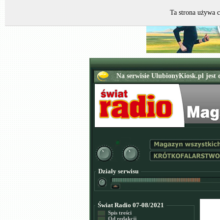
Ta strona używa c
Działy serwisu
Świat Radio 07-08/2021
Spis treści
Od redakcji