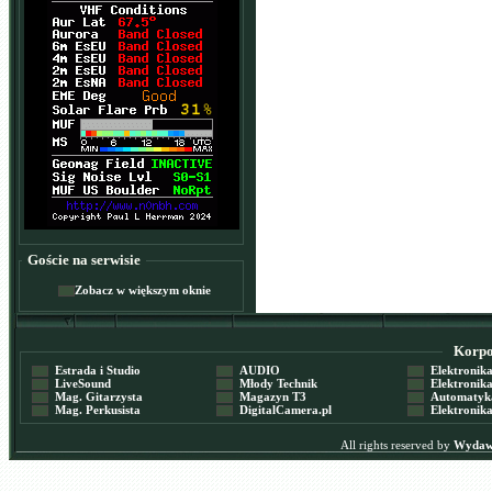
Goście na serwisie
Zobacz w większym oknie
Korpor
Estrada i Studio
AUDIO
Elektronika 
LiveSound
Młody Technik
Elektronika 
Mag. Gitarzysta
Magazyn T3
Automatyka
Mag. Perkusista
DigitalCamera.pl
Elektronika
All rights reserved by
Wydawn