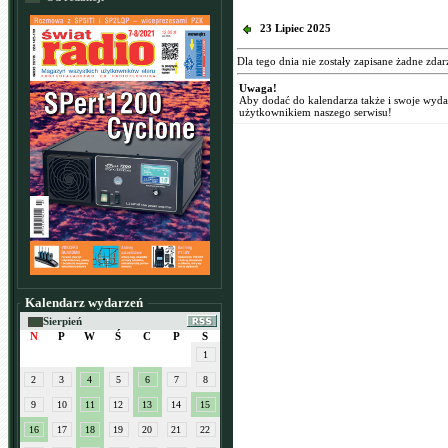
23 Lipiec 2025
Dla tego dnia nie zostały zapisane żadne zdar
Uwaga!
Aby dodać do kalendarza także i swoje wyd
użytkownikiem naszego serwisu!
Kalendarz wydarzeń
Sierpień
N
P
W
Ś
C
P
S
1
2
3
4
5
6
7
8
9
10
11
12
13
14
15
16
17
18
19
20
21
22