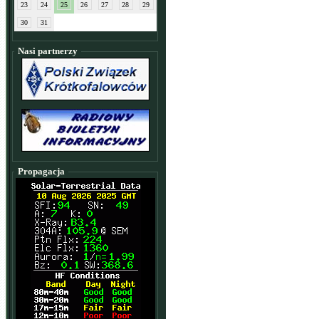
23
24
25
26
27
28
29
30
31
Nasi partnerzy
Propagacja