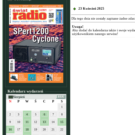
23 Kwiecień 2025
Dla tego dnia nie zostały zapisane żadne zdar
Uwaga!
Aby dodać do kalendarza także i swoje wyd
użytkownikiem naszego serwisu!
Kalendarz wydarzeń
Sierpień
N
P
W
Ś
C
P
S
1
2
3
4
5
6
7
8
9
10
11
12
13
14
15
16
17
18
19
20
21
22