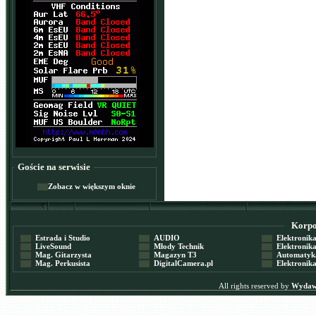
Goście na serwisie
Zobacz w większym oknie
Korpor
Estrada i Studio
AUDIO
Elektronika 
LiveSound
Młody Technik
Elektronika 
Mag. Gitarzysta
Magazyn T3
Automatyka
Mag. Perkusista
DigitalCamera.pl
Elektronika
All rights reserved by
Wydawn