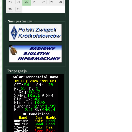
23
24
25
26
27
28
29
30
31
Nasi partnerzy
Propagacja