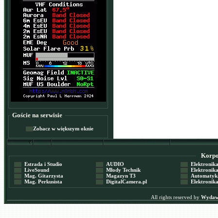
Goście na serwisie
Zobacz w większym oknie
Korpor
Estrada i Studio
AUDIO
Elektronika 
LiveSound
Młody Technik
Elektronika 
Mag. Gitarzysta
Magazyn T3
Automatyka
Mag. Perkusista
DigitalCamera.pl
Elektronika
All rights reserved by
Wydawn