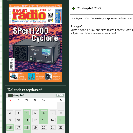
23 Sierpień 2025
Dla tego dnia nie zostały zapisane żadne zdar
Uwaga!
Aby dodać do kalendarza także i swoje wyd
użytkownikiem naszego serwisu!
Kalendarz wydarzeń
Sierpień
N
P
W
Ś
C
P
S
1
2
3
4
5
6
7
8
9
10
11
12
13
14
15
16
17
18
19
20
21
22