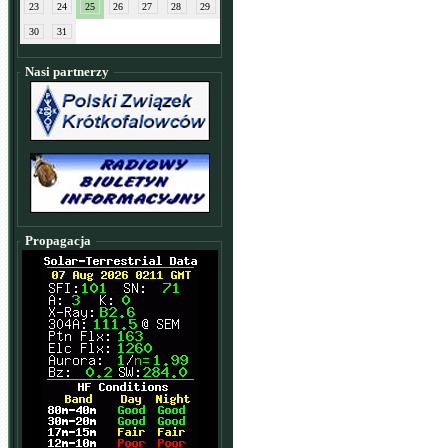
23
24
25
26
27
28
29
30
31
Nasi partnerzy
Propagacja