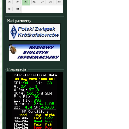
23
24
25
26
27
28
29
30
31
Nasi partnerzy
Propagacja