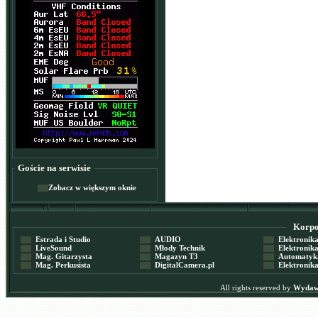
Goście na serwisie
Zobacz w większym oknie
Korpor
Estrada i Studio
AUDIO
Elektronika 
LiveSound
Młody Technik
Elektronika 
Mag. Gitarzysta
Magazyn T3
Automatyka
Mag. Perkusista
DigitalCamera.pl
Elektronika
All rights reserved by
Wydawn