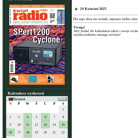
24 Kwiecień 2025
Dla tego dnia nie zostały zapisane żadne zdar
Uwaga!
Aby dodać do kalendarza także i swoje wyd
użytkownikiem naszego serwisu!
Kalendarz wydarzeń
Sierpień
N
P
W
Ś
C
P
S
1
2
3
4
5
6
7
8
9
10
11
12
13
14
15
16
17
18
19
20
21
22